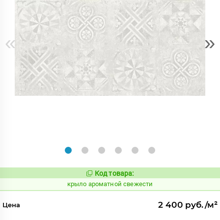
«
»
Код товара:
828458
Код:
крыло ароматной свежести
2 400 руб./м²
Цена