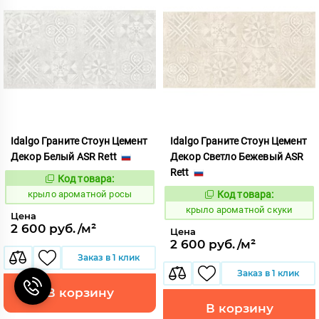
Idalgo Граните Стоун Цемент
Idalgo Граните Стоун Цемент
Декор Белый ASR Rett
Декор Светло Бежевый ASR
Rett
Код товара:
828457
Код:
крыло ароматной росы
Код товара:
828469
Код:
крыло ароматной скуки
Цена
2 600 руб./м²
Цена
2 600 руб./м²
Заказ в 1 клик
Заказ в 1 клик
В корзину
В корзину