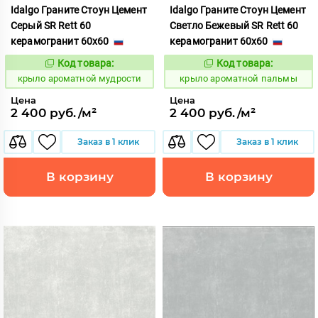
Idalgo Граните Стоун Цемент
Idalgo Граните Стоун Цемент
Серый SR Rett 60
Светло Бежевый SR Rett 60
керамогранит 60x60
керамогранит 60x60
Код товара:
Код товара:
828430
828442
Код:
Код:
крыло ароматной мудрости
крыло ароматной пальмы
Цена
Цена
2 400 руб./м²
2 400 руб./м²
Заказ в 1 клик
Заказ в 1 клик
В корзину
В корзину