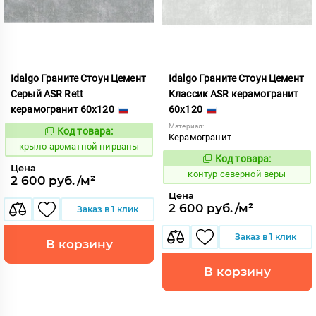
Idalgo Граните Стоун Цемент
Idalgo Граните Стоун Цемент
Серый ASR Rett
Классик ASR керамогранит
керамогранит 60x120
60x120
Материал:
Код товара:
828434
Код:
Керамогранит
крыло ароматной нирваны
Код товара:
760508
Код:
Цена
контур северной веры
2 600 руб./м²
Цена
2 600 руб./м²
Заказ в 1 клик
Заказ в 1 клик
В корзину
В корзину