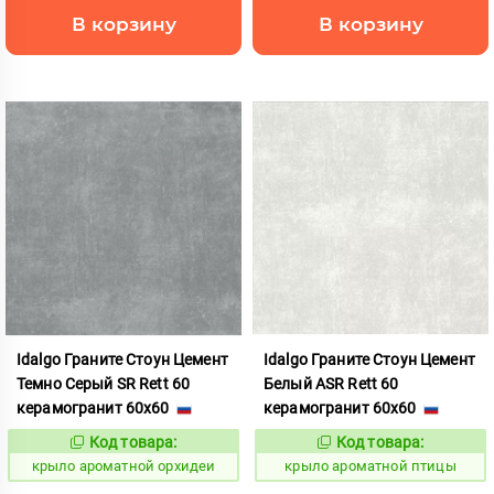
В корзину
В корзину
Idalgo Граните Стоун Цемент
Idalgo Граните Стоун Цемент
Темно Серый SR Rett 60
Белый ASR Rett 60
керамогранит 60x60
керамогранит 60x60
Код товара:
Код товара:
828439
828448
Код:
Код:
крыло ароматной орхидеи
крыло ароматной птицы