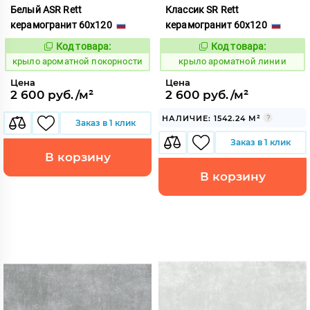
Белый ASR Rett
Классик SR Rett
керамогранит 60x120
керамогранит 60x120
Код товара:
Код товара:
828447
828419
Код:
Код:
крыло ароматной покорности
крыло ароматной линии
Цена
Цена
2 600 руб./м²
2 600 руб./м²
НАЛИЧИЕ: 1542.24 М²
Заказ в 1 клик
Заказ в 1 клик
В корзину
В корзину