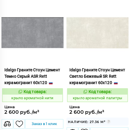
Idalgo Граните Стоун Цемент
Idalgo Граните Стоун Цемент
Темно Серый ASR Rett
Светло Бежевый SR Rett
керамогранит 60x120
керамогранит 60x120
Код товара:
Код товара:
828435
828441
Код:
Код:
крыло ароматной нити
крыло ароматной палитры
Цена
Цена
2 600 руб./м²
2 600 руб./м²
НАЛИЧИЕ: 27.36 М²
Заказ в 1 клик