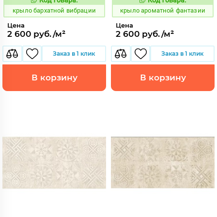
828510
828487
Код:
Код:
крыло бархатной вибрации
крыло ароматной фантазии
Цена
Цена
2 600 руб./м²
2 600 руб./м²
Заказ в 1 клик
Заказ в 1 клик
В корзину
В корзину