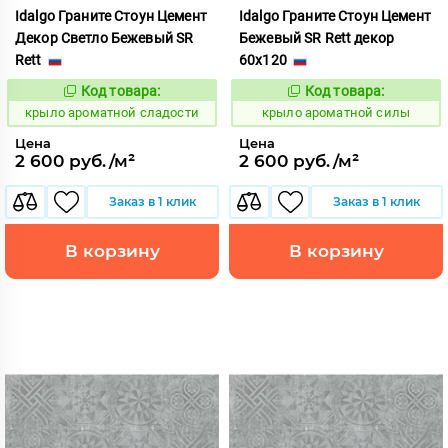
Idalgo Граните Стоун Цемент
Idalgo Граните Стоун Цемент
Декор Светло Бежевый SR
Бежевый SR Rett декор
Rett
60x120
Код товара:
Код товара:
828470
828463
Код:
Код:
крыло ароматной сладости
крыло ароматной силы
Цена
Цена
2 600 руб./м²
2 600 руб./м²
Заказ в 1 клик
Заказ в 1 клик
В корзину
В корзину