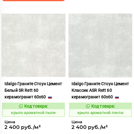
Idalgo Граните Стоун Цемент
Idalgo Граните Стоун Цемент
Белый SR Rett 60
Классик ASR Rett 60
керамогранит 60x60
керамогранит 60x60
Код товара:
Код товара:
828451
828418
Код:
Код:
крыло ароматной пыли
крыло ароматной ленты
Цена
Цена
2 400 руб./м²
2 400 руб./м²