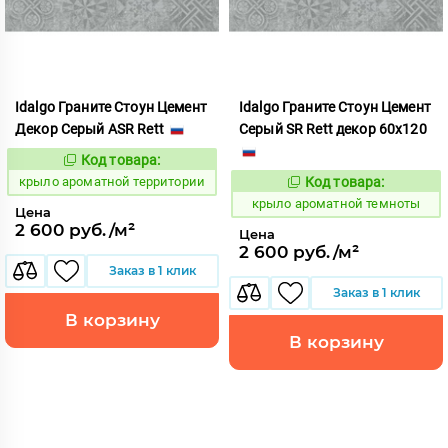
Idalgo Граните Стоун Цемент
Idalgo Граните Стоун Цемент
Декор Серый ASR Rett
Серый SR Rett декор 60x120
Код товара:
828479
Код:
крыло ароматной территории
Код товара:
828477
Код:
крыло ароматной темноты
Цена
2 600 руб./м²
Цена
2 600 руб./м²
Заказ в 1 клик
Заказ в 1 клик
В корзину
В корзину