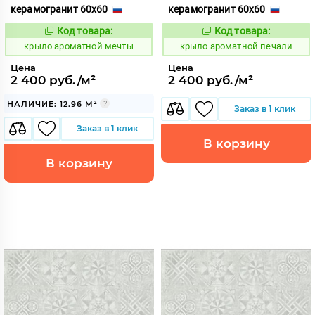
керамогранит 60x60
керамогранит 60x60
Код товара:
Код товара:
828426
828445
Код:
Код:
крыло ароматной мечты
крыло ароматной печали
Цена
Цена
2 400 руб./м²
2 400 руб./м²
НАЛИЧИЕ: 12.96 М²
Заказ в 1 клик
Заказ в 1 клик
В корзину
В корзину