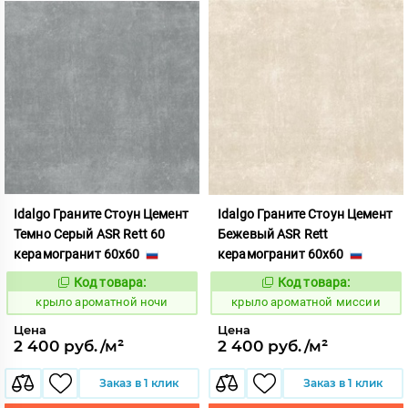
Idalgo Граните Стоун Цемент
Idalgo Граните Стоун Цемент
Темно Серый ASR Rett 60
Бежевый ASR Rett
керамогранит 60x60
керамогранит 60x60
Код товара:
Код товара:
828436
828427
Код:
Код:
крыло ароматной ночи
крыло ароматной миссии
Цена
Цена
2 400 руб./м²
2 400 руб./м²
Заказ в 1 клик
Заказ в 1 клик