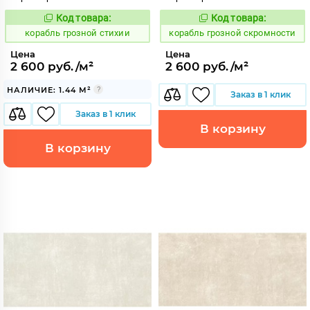
Код товара:
Код товара:
768473
768468
Код:
Код:
корабль грозной стихии
корабль грозной скромности
Цена
Цена
2 600 руб./м²
2 600 руб./м²
НАЛИЧИЕ: 1.44 М²
Заказ в 1 клик
Заказ в 1 клик
В корзину
В корзину