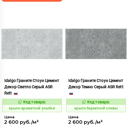
Idalgo Граните Стоун Цемент
Idalgo Граните Стоун Цемент
Декор Светло Серый ASR
Декор Темно Серый ASR Rett
Rett
Код товара:
Код товара:
828486
828511
Код:
Код:
крыло ароматной улыбки
крыло бархатной сливы
Цена
Цена
2 600 руб./м²
2 600 руб./м²