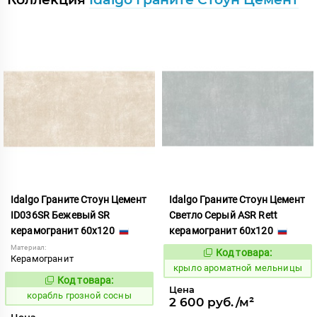
Idalgo Граните Стоун Цемент
Idalgo Граните Стоун Цемент
ID036SR Бежевый SR
Светло Серый ASR Rett
керамогранит 60x120
керамогранит 60x120
Материал:
Код товара:
828424
Код:
Керамогранит
крыло ароматной мельницы
Код товара:
768472
Код:
Цена
корабль грозной сосны
2 600 руб./м²
Цена