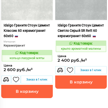
Idalgo Граните Стоун Цемент
Idalgo Граните Стоун Цемент
Классик 60 керамогранит
Светло Серый SR Rett 60
60x60
керамогранит 60x60
Материал:
Код товара:
828421
Код:
Керамогранит
крыло ароматной малины
Код товара:
739556
Код:
Цена
кольцо лазурной мяты
2 400 руб./м²
Цена
2 600 руб./м²
Заказ в 1 клик
Заказ в 1 клик
В корзину
В корзину