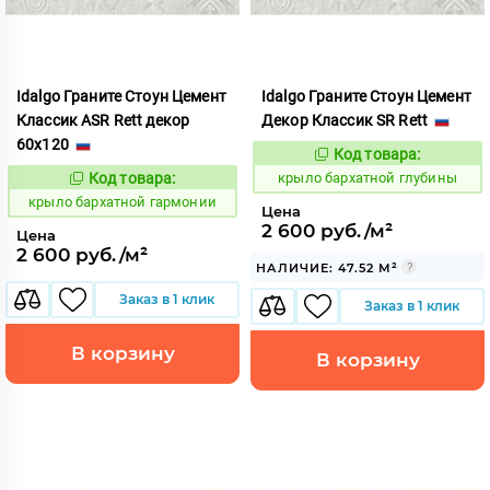
Idalgo Граните Стоун Цемент
Idalgo Граните Стоун Цемент
Классик ASR Rett декор
Декор Классик SR Rett
60x120
Код товара:
828517
Код:
Код товара:
крыло бархатной глубины
828516
Код:
крыло бархатной гармонии
Цена
2 600 руб./м²
Цена
2 600 руб./м²
НАЛИЧИЕ: 47.52 М²
Заказ в 1 клик
Заказ в 1 клик
В корзину
В корзину