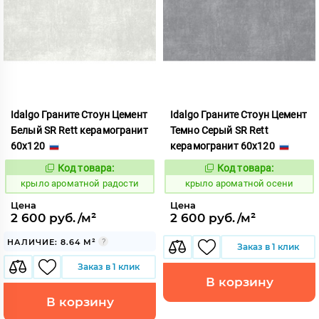
Idalgo Граните Стоун Цемент
Idalgo Граните Стоун Цемент
Белый SR Rett керамогранит
Темно Серый SR Rett
60x120
керамогранит 60x120
Код товара:
Код товара:
828452
828440
Код:
Код:
крыло ароматной радости
крыло ароматной осени
Цена
Цена
2 600 руб./м²
2 600 руб./м²
НАЛИЧИЕ: 8.64 М²
Заказ в 1 клик
Заказ в 1 клик
В корзину
В корзину