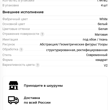
Кол-во м2 в упаковке
1.44 м2
В упаковке
4 шт
Внешнее исполнение
Фабричный цвет
White
Основной цвет
белый
Цветовые оттенки
Белая
Отражение поверхности
Матовая
Имитация
под обои / ткань
Рисунок
Абстракция/ Геометрические фигуры/ Узоры
Обработка
структурированная, ректифицированная
Стиль
Современный
Форма
квадрат
Вариативность цвета
V2
Приходите в шоурумы
Доставка
по всей России