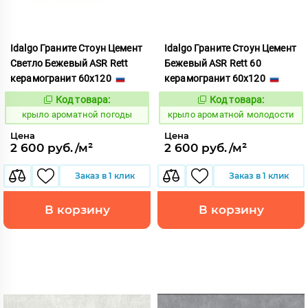
Idalgo Граните Стоун Цемент
Idalgo Граните Стоун Цемент
Светло Бежевый ASR Rett
Бежевый ASR Rett 60
керамогранит 60x120
керамогранит 60x120
Код товара:
Код товара:
828446
828429
Код:
Код:
крыло ароматной погоды
крыло ароматной молодости
Цена
Цена
2 600 руб./м²
2 600 руб./м²
Заказ в 1 клик
Заказ в 1 клик
В корзину
В корзину