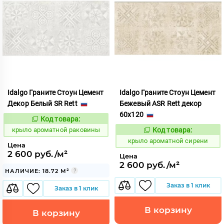
Idalgo Граните Стоун Цемент
Idalgo Граните Стоун Цемент
Декор Белый SR Rett
Бежевый ASR Rett декор
60x120
Код товара:
828453
Код:
крыло ароматной раковины
Код товара:
828464
Код:
крыло ароматной сирени
Цена
2 600 руб./м²
Цена
2 600 руб./м²
НАЛИЧИЕ: 18.72 М²
Заказ в 1 клик
Заказ в 1 клик
В корзину
В корзину