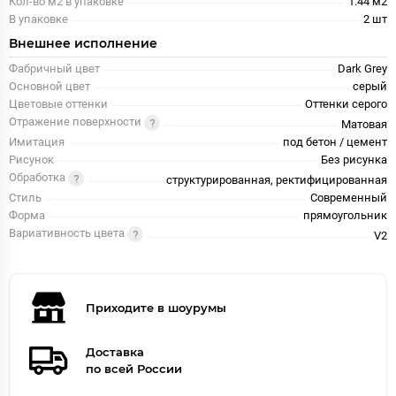
Кол-во м2 в упаковке
1.44 м2
В упаковке
2 шт
Внешнее исполнение
Фабричный цвет
Dark Grey
Основной цвет
серый
Цветовые оттенки
Оттенки серого
Отражение поверхности
Матовая
Имитация
под бетон / цемент
Рисунок
Без рисунка
Обработка
структурированная, ректифицированная
Стиль
Современный
Форма
прямоугольник
Вариативность цвета
V2
Приходите в шоурумы
Доставка
по всей России