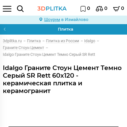
3D
PLITKA
0
0
0
Шоурум
в Измайлово
Плитка
3dplitka.ru
–
Плитка
–
Плитка из России
–
Idalgo
–
Граните Стоун Цемент
–
Idalgo Граните Стоун Цемент Темно Серый SR Rett
Idalgo Граните Стоун Цемент Темно
Серый SR Rett 60x120 -
керамическая плитка и
керамогранит