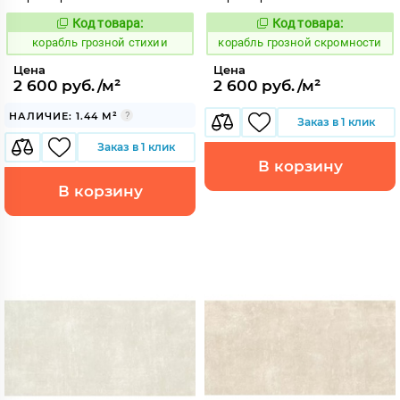
Код товара:
Код товара:
768473
768468
Код:
Код:
корабль грозной стихии
корабль грозной скромности
Цена
Цена
2 600 руб./м²
2 600 руб./м²
НАЛИЧИЕ: 1.44 М²
Заказ в 1 клик
Заказ в 1 клик
В корзину
В корзину