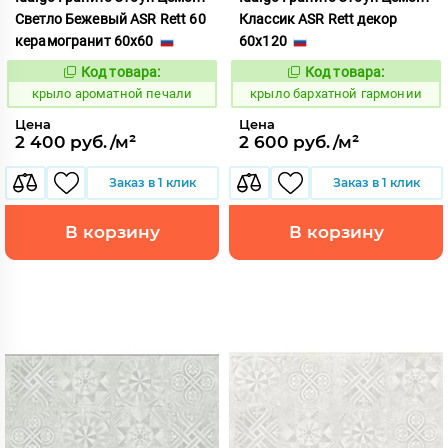
Светло Бежевый ASR Rett 60
Классик ASR Rett декор
керамогранит 60x60
60x120
Код товара:
Код товара:
828445
828516
Код:
Код:
крыло ароматной печали
крыло бархатной гармонии
Цена
Цена
2 400 руб./м²
2 600 руб./м²
Заказ в 1 клик
Заказ в 1 клик
В корзину
В корзину