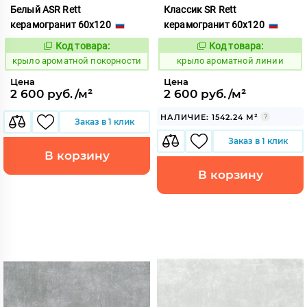
Белый ASR Rett
Классик SR Rett
керамогранит 60x120
керамогранит 60x120
Код товара:
Код товара:
828447
828419
Код:
Код:
крыло ароматной покорности
крыло ароматной линии
Цена
Цена
2 600 руб./м²
2 600 руб./м²
НАЛИЧИЕ: 1542.24 М²
Заказ в 1 клик
Заказ в 1 клик
В корзину
В корзину