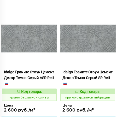
Idalgo Граните Стоун Цемент
Idalgo Граните Стоун Цемент
Декор Темно Серый ASR Rett
Декор Темно Серый SR Rett
Код товара:
Код товара:
828511
828510
Код:
Код:
крыло бархатной сливы
крыло бархатной вибрации
Цена
Цена
2 600 руб./м²
2 600 руб./м²