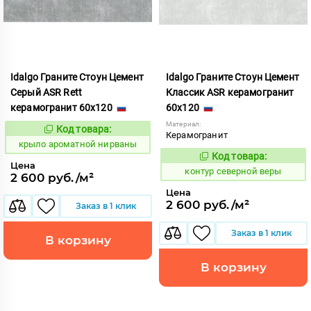
Idalgo Граните Стоун Цемент
Idalgo Граните Стоун Цемент
Серый ASR Rett
Классик ASR керамогранит
керамогранит 60x120
60x120
Материал:
Код товара:
828434
Код:
Керамогранит
крыло ароматной нирваны
Код товара:
760508
Код:
Цена
контур северной веры
2 600 руб./м²
Цена
2 600 руб./м²
Заказ в 1 клик
Заказ в 1 клик
В корзину
В корзину