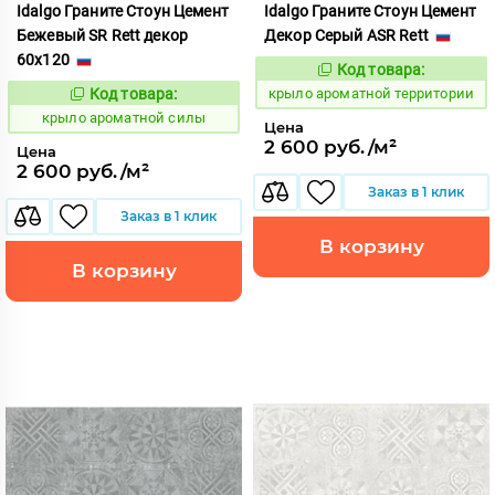
Idalgo Граните Стоун Цемент
Idalgo Граните Стоун Цемент
Бежевый SR Rett декор
Декор Серый ASR Rett
60x120
Код товара:
828479
Код:
Код товара:
крыло ароматной территории
828463
Код:
крыло ароматной силы
Цена
2 600 руб./м²
Цена
2 600 руб./м²
Заказ в 1 клик
Заказ в 1 клик
В корзину
В корзину