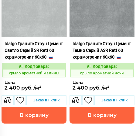
Idalgo Граните Стоун Цемент
Idalgo Граните Стоун Цемент
Светло Серый SR Rett 60
Темно Серый ASR Rett 60
керамогранит 60x60
керамогранит 60x60
Код товара:
Код товара:
828421
828436
Код:
Код:
крыло ароматной малины
крыло ароматной ночи
Цена
Цена
2 400 руб./м²
2 400 руб./м²
Заказ в 1 клик
Заказ в 1 клик
В корзину
В корзину