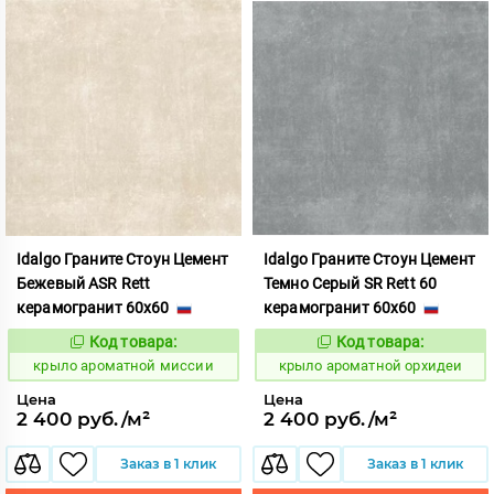
Idalgo Граните Стоун Цемент
Idalgo Граните Стоун Цемент
Бежевый ASR Rett
Темно Серый SR Rett 60
керамогранит 60x60
керамогранит 60x60
Код товара:
Код товара:
828427
828439
Код:
Код:
крыло ароматной миссии
крыло ароматной орхидеи
Цена
Цена
2 400 руб./м²
2 400 руб./м²
Заказ в 1 клик
Заказ в 1 клик