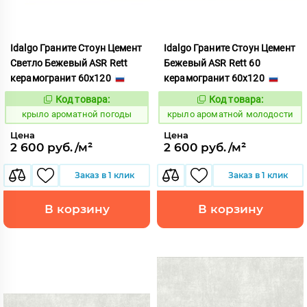
Idalgo Граните Стоун Цемент
Idalgo Граните Стоун Цемент
Светло Бежевый ASR Rett
Бежевый ASR Rett 60
керамогранит 60x120
керамогранит 60x120
Код товара:
Код товара:
828446
828429
Код:
Код:
крыло ароматной погоды
крыло ароматной молодости
Цена
Цена
2 600 руб./м²
2 600 руб./м²
Заказ в 1 клик
Заказ в 1 клик
В корзину
В корзину