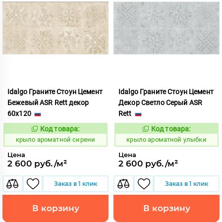
Idalgo Граните Стоун Цемент
Idalgo Граните Стоун Цемент
Бежевый ASR Rett декор
Декор Светло Серый ASR
60x120
Rett
Код товара:
Код товара:
828464
828486
Код:
Код:
крыло ароматной сирени
крыло ароматной улыбки
Цена
Цена
2 600 руб./м²
2 600 руб./м²
Заказ в 1 клик
Заказ в 1 клик
В корзину
В корзину