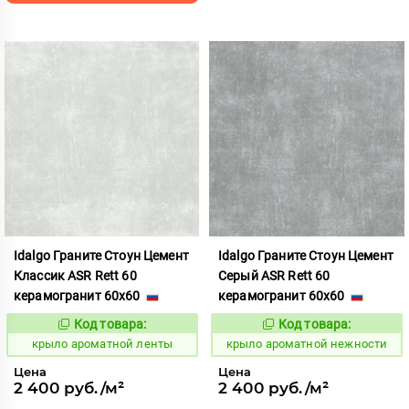
Idalgo Граните Стоун Цемент
Idalgo Граните Стоун Цемент
Классик ASR Rett 60
Серый ASR Rett 60
керамогранит 60x60
керамогранит 60x60
Код товара:
Код товара:
828418
828433
Код:
Код:
крыло ароматной ленты
крыло ароматной нежности
Цена
Цена
2 400 руб./м²
2 400 руб./м²