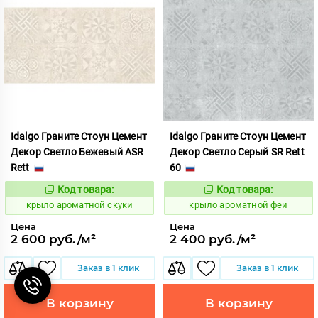
Idalgo Граните Стоун Цемент
Idalgo Граните Стоун Цемент
Декор Светло Бежевый ASR
Декор Светло Серый SR Rett
Rett
60
Код товара:
Код товара:
828469
828488
Код:
Код:
крыло ароматной скуки
крыло ароматной феи
Цена
Цена
2 600 руб./м²
2 400 руб./м²
Заказ в 1 клик
Заказ в 1 клик
В корзину
В корзину