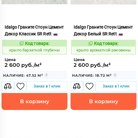
Idalgo Граните Стоун Цемент
Idalgo Граните Стоун Цемент
Декор Классик SR Rett
Декор Белый SR Rett
Код товара:
Код товара:
828517
828453
Код:
Код:
крыло бархатной глубины
крыло ароматной раковины
Цена
Цена
2 600 руб./м²
2 600 руб./м²
НАЛИЧИЕ: 47.52 М²
НАЛИЧИЕ: 18.72 М²
Заказ в 1 клик
Заказ в 1 клик
В корзину
В корзину