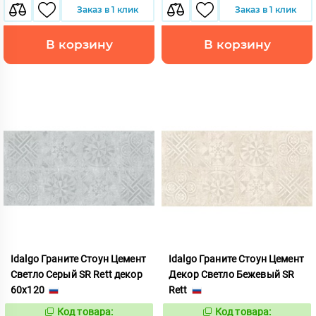
Заказ в 1 клик
Заказ в 1 клик
В корзину
В корзину
Idalgo Граните Стоун Цемент
Idalgo Граните Стоун Цемент
Светло Серый SR Rett декор
Декор Светло Бежевый SR
60x120
Rett
Код товара:
Код товара:
828487
828470