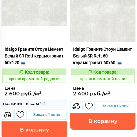
Idalgo Граните Стоун Цемент
Idalgo Граните Стоун Цемент
Белый SR Rett керамогранит
Белый SR Rett 60
60x120
керамогранит 60x60
Код товара:
Код товара:
828452
828451
Код:
Код:
крыло ароматной радости
крыло ароматной пыли
Цена
Цена
2 600 руб./м²
2 400 руб./м²
НАЛИЧИЕ: 8.64 М²
Заказ в 1 клик
Заказ в 1 клик
В корзину
В корзину