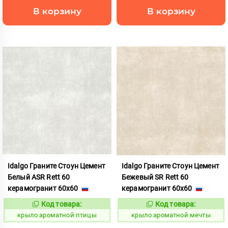
В корзину
В корзину
Idalgo Граните Стоун Цемент
Idalgo Граните Стоун Цемент
Белый ASR Rett 60
Бежевый SR Rett 60
керамогранит 60x60
керамогранит 60x60
Код товара:
Код товара:
828448
828426
Код:
Код:
крыло ароматной птицы
крыло ароматной мечты