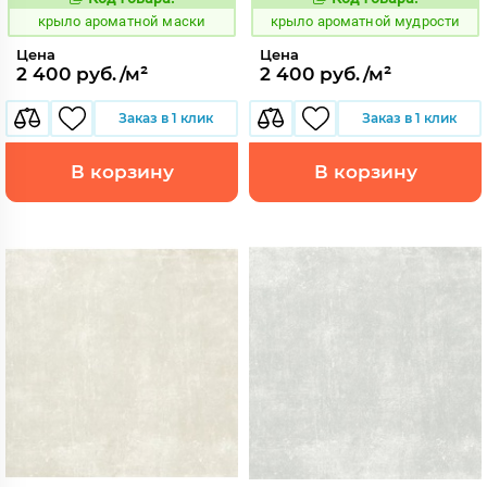
828422
828430
Код:
Код:
крыло ароматной маски
крыло ароматной мудрости
Цена
Цена
2 400 руб./м²
2 400 руб./м²
Заказ в 1 клик
Заказ в 1 клик
В корзину
В корзину