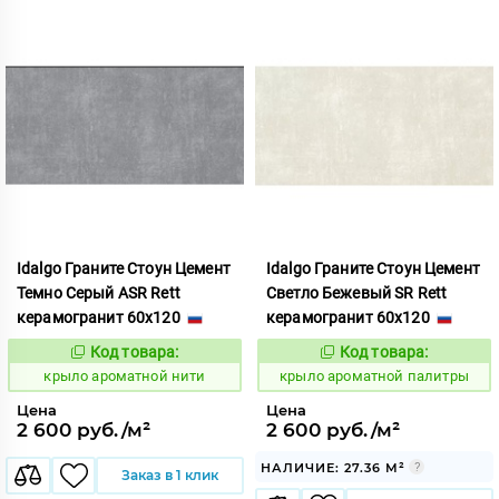
Idalgo Граните Стоун Цемент
Idalgo Граните Стоун Цемент
Темно Серый ASR Rett
Светло Бежевый SR Rett
керамогранит 60x120
керамогранит 60x120
Код товара:
Код товара:
828435
828441
Код:
Код:
крыло ароматной нити
крыло ароматной палитры
Цена
Цена
2 600 руб./м²
2 600 руб./м²
НАЛИЧИЕ: 27.36 М²
Заказ в 1 клик