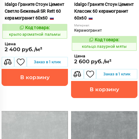
Idalgo Граните Стоун Цемент
Idalgo Граните Стоун Цемент
Светло Бежевый SR Rett 60
Классик 60 керамогранит
керамогранит 60x60
60x60
Материал:
Код товара:
828442
Код:
Керамогранит
крыло ароматной пальмы
Код товара:
739556
Код:
Цена
кольцо лазурной мяты
2 400 руб./м²
Цена
2 600 руб./м²
Заказ в 1 клик
Заказ в 1 клик
В корзину
В корзину