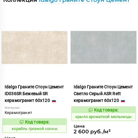
Idalgo Граните Стоун Цемент
Idalgo Граните Стоун Цемент
ID036SR Бежевый SR
Светло Серый ASR Rett
керамогранит 60x120
керамогранит 60x120
Материал:
Код товара:
828424
Код:
Керамогранит
крыло ароматной мельницы
Код товара:
768472
Код:
Цена
корабль грозной сосны
2 600 руб./м²
Цена