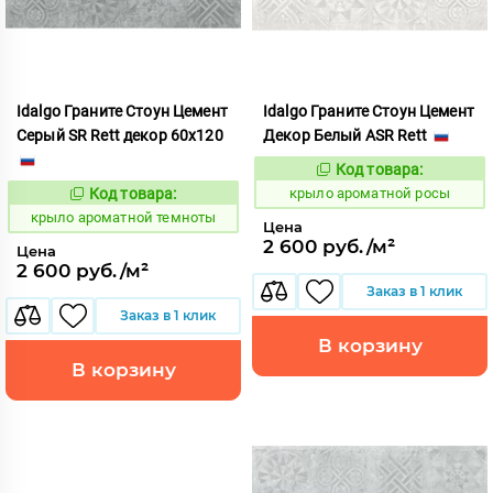
Idalgo Граните Стоун Цемент
Idalgo Граните Стоун Цемент
Серый SR Rett декор 60x120
Декор Белый ASR Rett
Код товара:
828457
Код:
Код товара:
крыло ароматной росы
828477
Код:
крыло ароматной темноты
Цена
2 600 руб./м²
Цена
2 600 руб./м²
Заказ в 1 клик
Заказ в 1 клик
В корзину
В корзину