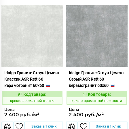
Idalgo Граните Стоун Цемент
Idalgo Граните Стоун Цемент
Классик ASR Rett 60
Серый ASR Rett 60
керамогранит 60x60
керамогранит 60x60
Код товара:
Код товара:
828418
828433
Код:
Код:
крыло ароматной ленты
крыло ароматной нежности
Цена
Цена
2 400 руб./м²
2 400 руб./м²
Заказ в 1 клик
Заказ в 1 клик