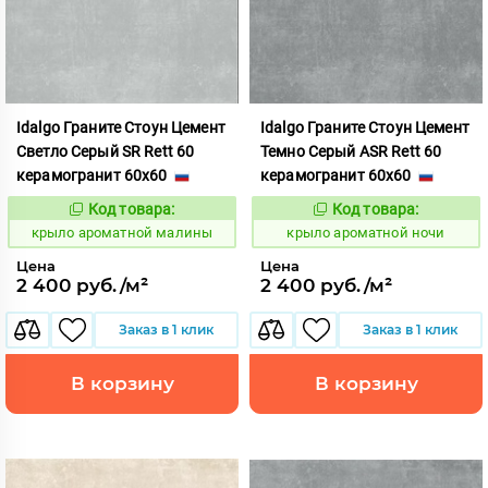
Idalgo Граните Стоун Цемент
Idalgo Граните Стоун Цемент
Светло Серый SR Rett 60
Темно Серый ASR Rett 60
керамогранит 60x60
керамогранит 60x60
Код товара:
Код товара:
828421
828436
Код:
Код:
крыло ароматной малины
крыло ароматной ночи
Цена
Цена
2 400 руб./м²
2 400 руб./м²
Заказ в 1 клик
Заказ в 1 клик
В корзину
В корзину