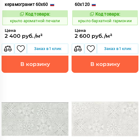
керамогранит 60x60
60x120
Код товара:
Код товара:
828445
828516
Код:
Код:
крыло ароматной печали
крыло бархатной гармонии
Цена
Цена
2 400 руб./м²
2 600 руб./м²
Заказ в 1 клик
Заказ в 1 клик
В корзину
В корзину