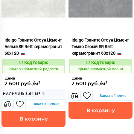
Idalgo Граните Стоун Цемент
Idalgo Граните Стоун Цемент
Белый SR Rett керамогранит
Темно Серый SR Rett
60x120
керамогранит 60x120
Код товара:
Код товара:
828452
828440
Код:
Код:
крыло ароматной радости
крыло ароматной осени
Цена
Цена
2 600 руб./м²
2 600 руб./м²
НАЛИЧИЕ: 8.64 М²
Заказ в 1 клик
Заказ в 1 клик
В корзину
В корзину