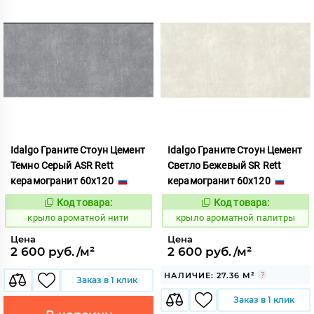
Idalgo Граните Стоун Цемент
Idalgo Граните Стоун Цемент
Темно Серый ASR Rett
Светло Бежевый SR Rett
керамогранит 60x120
керамогранит 60x120
Код товара:
Код товара:
828435
828441
Код:
Код:
крыло ароматной нити
крыло ароматной палитры
Цена
Цена
2 600 руб./м²
2 600 руб./м²
НАЛИЧИЕ: 27.36 М²
Заказ в 1 клик
Заказ в 1 клик