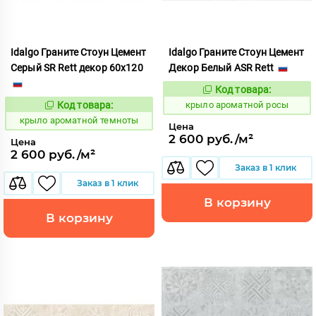
Idalgo Граните Стоун Цемент
Idalgo Граните Стоун Цемент
Серый SR Rett декор 60x120
Декор Белый ASR Rett
Код товара:
828457
Код:
Код товара:
крыло ароматной росы
828477
Код:
крыло ароматной темноты
Цена
2 600 руб./м²
Цена
2 600 руб./м²
Заказ в 1 клик
Заказ в 1 клик
В корзину
В корзину