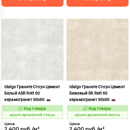
Idalgo Граните Стоун Цемент
Idalgo Граните Стоун Цемент
Белый ASR Rett 60
Бежевый SR Rett 60
керамогранит 60x60
керамогранит 60x60
Код товара:
Код товара:
828448
828426
Код:
Код:
крыло ароматной птицы
крыло ароматной мечты
Цена
Цена
2 400 руб./м²
2 400 руб./м²