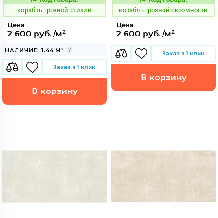
768473
768468
Код:
Код:
корабль грозной стихии
корабль грозной скромности
Цена
Цена
2 600 руб./м²
2 600 руб./м²
НАЛИЧИЕ: 1.44 М²
Заказ в 1 клик
Заказ в 1 клик
В корзину
В корзину