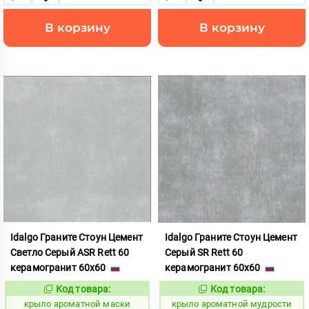
В корзину
В корзину
Idalgo Граните Стоун Цемент
Idalgo Граните Стоун Цемент
Светло Серый ASR Rett 60
Серый SR Rett 60
керамогранит 60x60
керамогранит 60x60
Код товара:
Код товара:
828422
828430
Код:
Код:
крыло ароматной маски
крыло ароматной мудрости