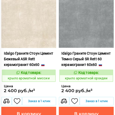
Idalgo Граните Стоун Цемент
Idalgo Граните Стоун Цемент
Бежевый ASR Rett
Темно Серый SR Rett 60
керамогранит 60x60
керамогранит 60x60
Код товара:
Код товара:
828427
828439
Код:
Код:
крыло ароматной миссии
крыло ароматной орхидеи
Цена
Цена
2 400 руб./м²
2 400 руб./м²
Заказ в 1 клик
Заказ в 1 клик
В корзину
В корзину