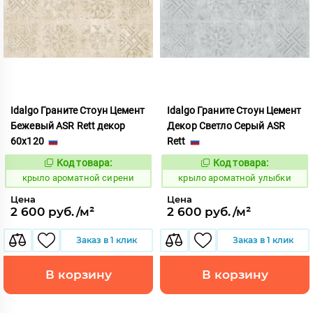
Idalgo Граните Стоун Цемент
Idalgo Граните Стоун Цемент
Бежевый ASR Rett декор
Декор Светло Серый ASR
60x120
Rett
Код товара:
Код товара:
828464
828486
Код:
Код:
крыло ароматной сирени
крыло ароматной улыбки
Цена
Цена
2 600 руб./м²
2 600 руб./м²
Заказ в 1 клик
Заказ в 1 клик
В корзину
В корзину