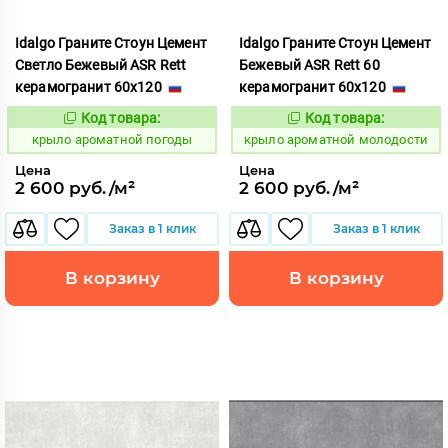
Idalgo Граните Стоун Цемент
Idalgo Граните Стоун Цемент
Светло Бежевый ASR Rett
Бежевый ASR Rett 60
керамогранит 60x120
керамогранит 60x120
Код товара:
Код товара:
828446
828429
Код:
Код:
крыло ароматной погоды
крыло ароматной молодости
Цена
Цена
2 600 руб./м²
2 600 руб./м²
Заказ в 1 клик
Заказ в 1 клик
В корзину
В корзину