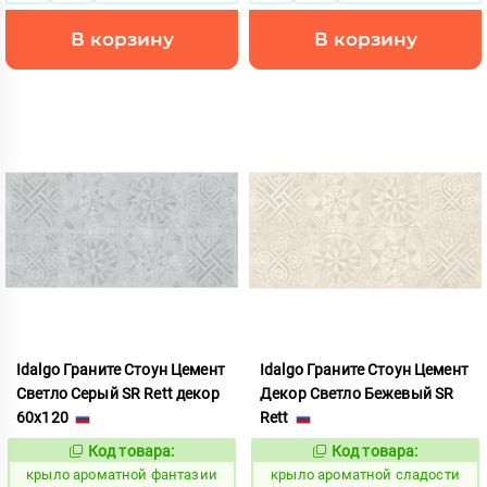
В корзину
В корзину
Idalgo Граните Стоун Цемент
Idalgo Граните Стоун Цемент
Светло Серый SR Rett декор
Декор Светло Бежевый SR
60x120
Rett
Код товара:
Код товара:
828487
828470
Код:
Код:
крыло ароматной фантазии
крыло ароматной сладости