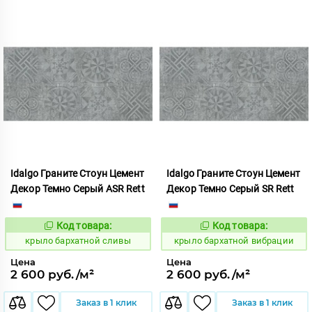
Idalgo Граните Стоун Цемент
Idalgo Граните Стоун Цемент
Декор Темно Серый ASR Rett
Декор Темно Серый SR Rett
Код товара:
Код товара:
828511
828510
Код:
Код:
крыло бархатной сливы
крыло бархатной вибрации
Цена
Цена
2 600 руб./м²
2 600 руб./м²
Заказ в 1 клик
Заказ в 1 клик