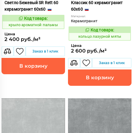
Светло Бежевый SR Rett 60
Классик 60 керамогранит
керамогранит 60x60
60x60
Материал:
Код товара:
828442
Код:
Керамогранит
крыло ароматной пальмы
Код товара:
739556
Код:
Цена
кольцо лазурной мяты
2 400 руб./м²
Цена
2 600 руб./м²
Заказ в 1 клик
Заказ в 1 клик
В корзину
В корзину