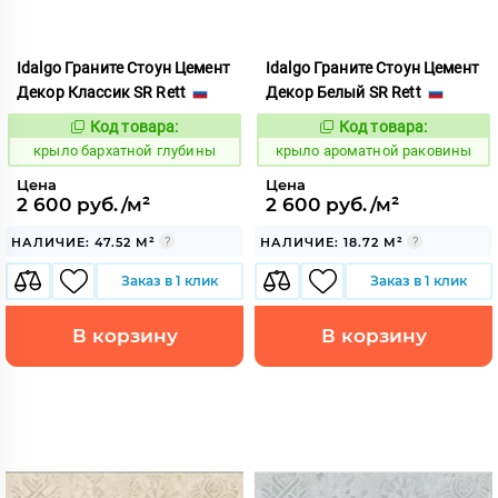
Idalgo Граните Стоун Цемент
Idalgo Граните Стоун Цемент
Декор Классик SR Rett
Декор Белый SR Rett
Код товара:
Код товара:
828517
828453
Код:
Код:
крыло бархатной глубины
крыло ароматной раковины
Цена
Цена
2 600 руб./м²
2 600 руб./м²
НАЛИЧИЕ: 47.52 М²
НАЛИЧИЕ: 18.72 М²
Заказ в 1 клик
Заказ в 1 клик
В корзину
В корзину