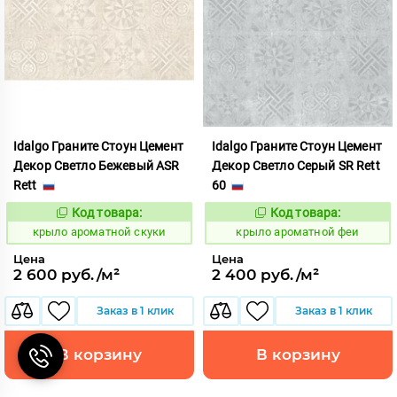
Idalgo Граните Стоун Цемент
Idalgo Граните Стоун Цемент
Декор Светло Бежевый ASR
Декор Светло Серый SR Rett
Rett
60
Код товара:
Код товара:
828469
828488
Код:
Код:
крыло ароматной скуки
крыло ароматной феи
Цена
Цена
2 600 руб./м²
2 400 руб./м²
Заказ в 1 клик
Заказ в 1 клик
В корзину
В корзину