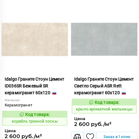
Idalgo Граните Стоун Цемент
Idalgo Граните Стоун Цемент
ID036SR Бежевый SR
Светло Серый ASR Rett
керамогранит 60x120
керамогранит 60x120
Материал:
Код товара:
828424
Код:
Керамогранит
крыло ароматной мельницы
Код товара:
768472
Код:
Цена
корабль грозной сосны
2 600 руб./м²
Цена
2 600 руб./м²
Заказ в 1 клик