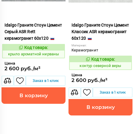
Idalgo Граните Стоун Цемент
Idalgo Граните Стоун Цемент
Серый ASR Rett
Классик ASR керамогранит
керамогранит 60x120
60x120
Материал:
Код товара:
828434
Код:
Керамогранит
крыло ароматной нирваны
Код товара:
760508
Код:
Цена
контур северной веры
2 600 руб./м²
Цена
2 600 руб./м²
Заказ в 1 клик
Заказ в 1 клик
В корзину
В корзину