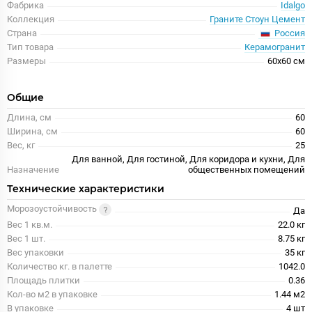
Фабрика
Idalgo
Коллекция
Граните Стоун Цемент
Россия
Страна
Тип товара
Керамогранит
Размеры
60x60 см
Общие
Длина, см
60
Ширина, см
60
Вес, кг
25
Для ванной, Для гостиной, Для коридора и кухни, Для
Назначение
общественных помещений
Технические характеристики
Морозоустойчивость
Да
Вес 1 кв.м.
22.0 кг
Вес 1 шт.
8.75 кг
Вес упаковки
35 кг
Количество кг. в палетте
1042.0
Площадь плитки
0.36
Кол-во м2 в упаковке
1.44 м2
В упаковке
4 шт