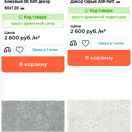
Бежевый SR Rett декор
Декор Серый ASR Rett
60x120
Код товара:
828479
Код:
Код товара:
крыло ароматной территории
828463
Код:
крыло ароматной силы
Цена
2 600 руб./м²
Цена
2 600 руб./м²
Заказ в 1 клик
Заказ в 1 клик
В корзину
В корзину