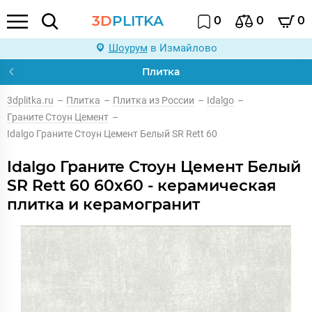
3D
PLITKA
0
0
0
Шоурум
в Измайлово
Плитка
3dplitka.ru
–
Плитка
–
Плитка из России
–
Idalgo
–
Граните Стоун Цемент
–
Idalgo Граните Стоун Цемент Белый SR Rett 60
Idalgo Граните Стоун Цемент Белый
SR Rett 60 60x60 - керамическая
плитка и керамогранит