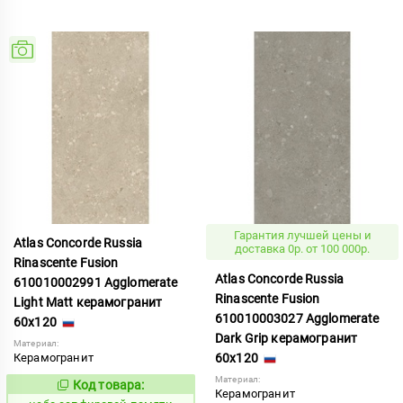
Гарантия лучшей цены и
Atlas Concorde Russia
доставка 0р. от 100 000р.
Rinascente Fusion
Atlas Concorde Russia
610010002991 Agglomerate
Rinascente Fusion
Light Matt керамогранит
610010003027 Agglomerate
60x120
Dark Grip керамогранит
Материал:
Керамогранит
60x120
Материал:
Код товара:
1119568
Код:
Керамогранит