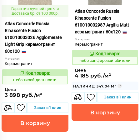
Гарантия лучшей цены и
Atlas Concorde Russia
доставка 0р. от 100 000р.
Rinascente Fusion
Atlas Concorde Russia
610010002987 Argilla Matt
Rinascente Fusion
керамогранит 60x120
610010003026 Agglomerate
Материал:
Light Grip керамогранит
Керамогранит
60x120
Код товара:
1119562
Код:
Материал:
небо сапфировой обители
Керамогранит
Цена
Код товара:
1122121
4 185 руб./м²
Код:
небо тихой дальности
НАЛИЧИЕ: 347.04 М²
Цена
3 898 руб./м²
Заказ в 1 клик
Заказ в 1 клик
В корзину
В корзину