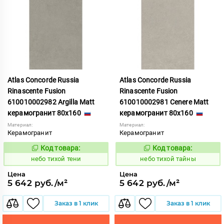
Atlas Concorde Russia
Atlas Concorde Russia
Rinascente Fusion
Rinascente Fusion
610010002982 Argilla Matt
610010002981 Cenere Matt
керамогранит 80x160
керамогранит 80x160
Материал:
Материал:
Керамогранит
Керамогранит
Код товара:
Код товара:
1122103
1122101
Код:
Код:
небо тихой тени
небо тихой тайны
Цена
Цена
5 642 руб./м²
5 642 руб./м²
Заказ в 1 клик
Заказ в 1 клик