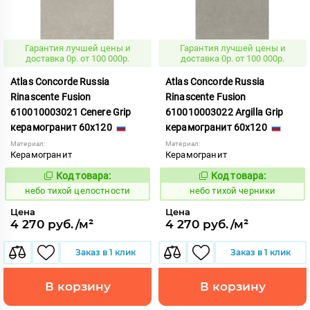
Гарантия лучшей цены и
Гарантия лучшей цены и
доставка 0р. от 100 000р.
доставка 0р. от 100 000р.
Atlas Concorde Russia
Atlas Concorde Russia
Rinascente Fusion
Rinascente Fusion
610010003021 Cenere Grip
610010003022 Argilla Grip
керамогранит 60x120
керамогранит 60x120
Материал:
Материал:
Керамогранит
Керамогранит
Код товара:
Код товара:
1122118
1122119
Код:
Код:
небо тихой целостности
небо тихой черники
Цена
Цена
4 270 руб./м²
4 270 руб./м²
Заказ в 1 клик
Заказ в 1 клик
В корзину
В корзину