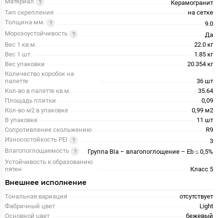
Материал
Керамогранит
Тип скрепления
на сетке
Толщина мм.
9.0
Морозоустойчивость
Да
Вес 1 кв.м.
22.0 кг
Вес 1 шт.
1.85 кг
Вес упаковки
20.354 кг
Количество коробок на
палетте
36 шт
Кол-во в палетте кв.м.
35.64
Площадь плитки
0,09
Кол-во м2 в упаковке
0,99 м2
В упаковке
11 шт
Сопротивление скольжению
R9
Износостойкость PEI
3
Влагопоглощаемость
Группа BIa – влагопоглощение – Eb ≤ 0,5%
Устойчивость к образованию
пятен
Класс 5
Внешнее исполнение
Тональная вариация
отсутствует
Фабричный цвет
Light
Основной цвет
бежевый