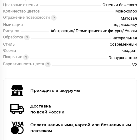
Цветовые оттенки
Оттенки бежевого
Количество цветов
Моноколор
Отражение поверхности
Матовая
Имитация
под мозаику
Рисунок
Абстракция/ Геометрические фигуры/ Узоры
Обработка
натуральная
Стиль
Современный
Форма
квадрат
Покрытие
Глазурованное
Вариативность цвета
V2
Приходите в шоурумы
Доставка
по всей России
Оплата наличными, картой или безналичным
платежом