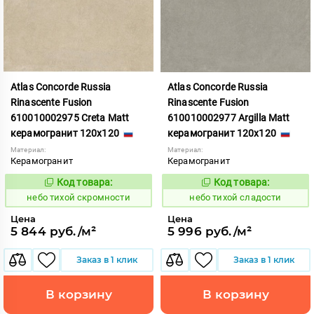
Atlas Concorde Russia
Atlas Concorde Russia
Rinascente Fusion
Rinascente Fusion
610010002975 Creta Matt
610010002977 Argilla Matt
керамогранит 120x120
керамогранит 120x120
Материал:
Материал:
Керамогранит
Керамогранит
Код товара:
Код товара:
1122093
1122095
Код:
Код:
небо тихой скромности
небо тихой сладости
Цена
Цена
5 844 руб./м²
5 996 руб./м²
Заказ в 1 клик
Заказ в 1 клик
В корзину
В корзину