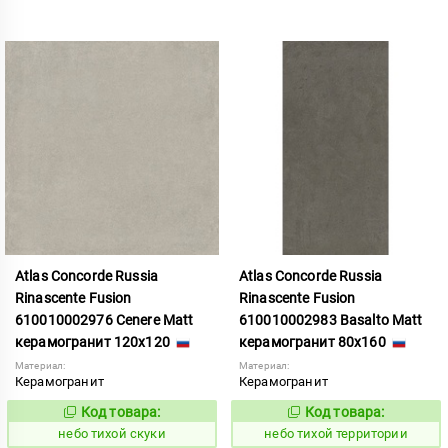
Atlas Concorde Russia
Atlas Concorde Russia
Rinascente Fusion
Rinascente Fusion
610010002976 Cenere Matt
610010002983 Basalto Matt
керамогранит 120x120
керамогранит 80x160
Материал:
Материал:
Керамогранит
Керамогранит
Код товара:
Код товара:
1122094
1122104
Код:
Код:
небо тихой скуки
небо тихой территории