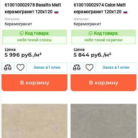
610010002978 Basalto Matt
610010002974 Calce Matt
керамогранит 120x120
керамогранит 120x120
Материал:
Материал:
Керамогранит
Керамогранит
Код товара:
Код товара:
1122096
1122092
Код:
Код:
небо тихой слезы
небо тихой скрипки
Цена
Цена
5 996 руб./м²
5 844 руб./м²
Заказ в 1 клик
Заказ в 1 клик
В корзину
В корзину