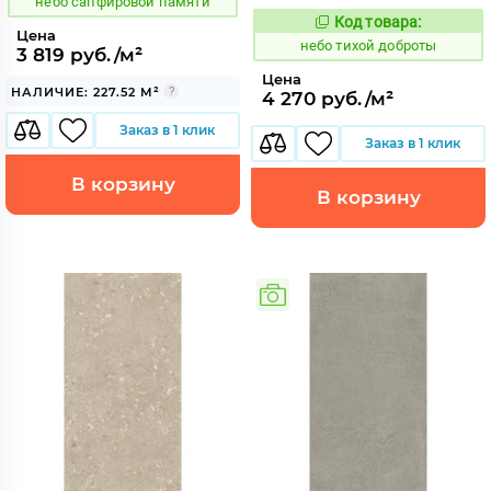
небо сапфировой памяти
Код товара:
1122122
Код:
Цена
небо тихой доброты
3 819 руб./м²
Цена
НАЛИЧИЕ: 227.52 М²
4 270 руб./м²
Заказ в 1 клик
Заказ в 1 клик
В корзину
В корзину