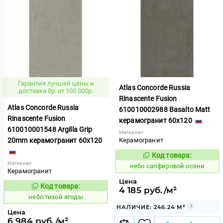
Гарантия лучшей цены и
Atlas Concorde Russia
доставка 0р. от 100 000р.
Rinascente Fusion
Atlas Concorde Russia
610010002988 Basalto Matt
Rinascente Fusion
керамогранит 60x120
610010001548 Argilla Grip
Материал:
20mm керамогранит 60x120
Керамогранит
Код товара:
1119565
Код:
Материал:
небо сапфировой осени
Керамогранит
Цена
Код товара:
1122124
4 185 руб./м²
Код:
небо тихой ягоды
НАЛИЧИЕ: 246.24 М²
Цена
6 984 руб./м²