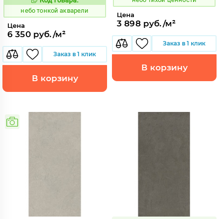
1122125
Код:
небо тонкой акварели
Цена
3 898 руб./м²
Цена
6 350 руб./м²
Заказ в 1 клик
Заказ в 1 клик
В корзину
В корзину