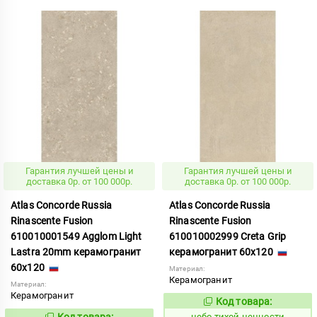
Гарантия лучшей цены и
Гарантия лучшей цены и
доставка 0р. от 100 000р.
доставка 0р. от 100 000р.
Atlas Concorde Russia
Atlas Concorde Russia
Rinascente Fusion
Rinascente Fusion
610010001549 Agglom Light
610010002999 Creta Grip
Lastra 20mm керамогранит
керамогранит 60x120
60x120
Материал:
Керамогранит
Материал:
Керамогранит
Код товара:
1122117
Код:
Код товара:
небо тихой ценности