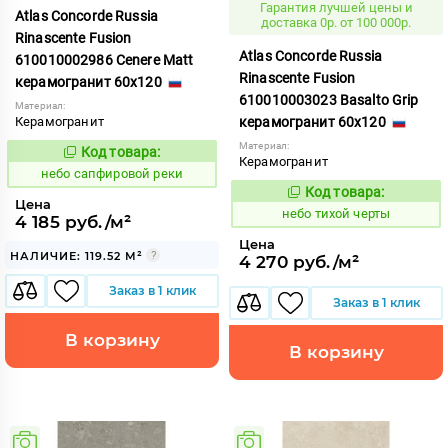
Гарантия лучшей цены и
Atlas Concorde Russia
доставка 0р. от 100 000р.
Rinascente Fusion
Atlas Concorde Russia
610010002986 Cenere Matt
Rinascente Fusion
керамогранит 60x120
610010003023 Basalto Grip
Материал:
Керамогранит
керамогранит 60x120
Материал:
Код товара:
1119579
Код:
Керамогранит
небо сапфировой реки
Код товара:
1122120
Код:
Цена
небо тихой черты
4 185 руб./м²
Цена
НАЛИЧИЕ: 119.52 М²
4 270 руб./м²
Заказ в 1 клик
Заказ в 1 клик
В корзину
В корзину