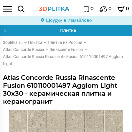
3D
PLITKA
0
0
0
Шоурум
в Измайлово
Плитка
3dplitka.ru
–
Плитка
–
Плитка из России
–
Atlas Concorde Russia
–
Rinascente Fusion
–
Atlas Concorde Russia Rinascente Fusion 610110001497 Agglom
Light
Atlas Concorde Russia Rinascente
Fusion 610110001497 Agglom Light
30x30 - керамическая плитка и
керамогранит