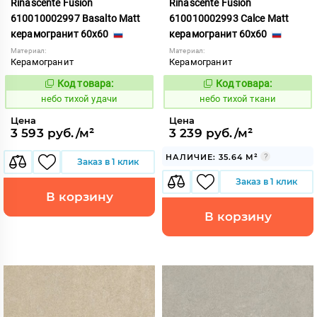
Rinascente Fusion
Rinascente Fusion
610010002997 Basalto Matt
610010002993 Calce Matt
керамогранит 60x60
керамогранит 60x60
Материал:
Материал:
Керамогранит
Керамогранит
Код товара:
Код товара:
1122110
1122105
Код:
Код:
небо тихой удачи
небо тихой ткани
Цена
Цена
3 593 руб./м²
3 239 руб./м²
НАЛИЧИЕ: 35.64 М²
Заказ в 1 клик
Заказ в 1 клик
В корзину
В корзину