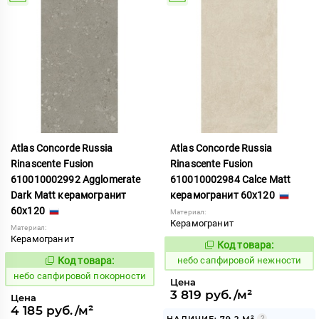
Atlas Concorde Russia
Atlas Concorde Russia
Rinascente Fusion
Rinascente Fusion
610010002992 Agglomerate
610010002984 Calce Matt
Dark Matt керамогранит
керамогранит 60x120
60x120
Материал:
Керамогранит
Материал:
Керамогранит
Код товара:
1119558
Код:
Код товара:
небо сапфировой нежности
1119572
Код:
небо сапфировой покорности
Цена
3 819 руб./м²
Цена
4 185 руб./м²
НАЛИЧИЕ: 79.2 М²