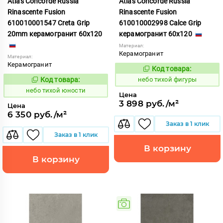
Atlas Concorde Russia
Atlas Concorde Russia
Rinascente Fusion
Rinascente Fusion
610010001547 Creta Grip
610010002998 Calce Grip
20mm керамогранит 60x120
керамогранит 60x120
Материал:
Керамогранит
Материал:
Керамогранит
Код товара:
1122115
Код:
Код товара:
небо тихой фигуры
1122123
Код:
небо тихой юности
Цена
3 898 руб./м²
Цена
6 350 руб./м²
Заказ в 1 клик
Заказ в 1 клик
В корзину
В корзину