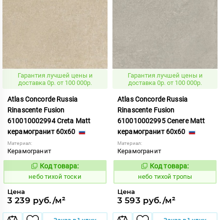
Гарантия лучшей цены и
Гарантия лучшей цены и
доставка 0р. от 100 000р.
доставка 0р. от 100 000р.
Atlas Concorde Russia
Atlas Concorde Russia
Rinascente Fusion
Rinascente Fusion
610010002994 Creta Matt
610010002995 Cenere Matt
керамогранит 60x60
керамогранит 60x60
Материал:
Материал:
Керамогранит
Керамогранит
Код товара:
Код товара:
1122106
1122108
Код:
Код:
небо тихой тоски
небо тихой тропы
Цена
Цена
3 239 руб./м²
3 593 руб./м²