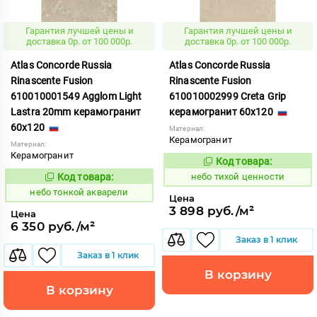
Гарантия лучшей цены и
Гарантия лучшей цены и
доставка 0р. от 100 000р.
доставка 0р. от 100 000р.
Atlas Concorde Russia
Atlas Concorde Russia
Rinascente Fusion
Rinascente Fusion
610010001549 Agglom Light
610010002999 Creta Grip
Lastra 20mm керамогранит
керамогранит 60x120
60x120
Материал:
Керамогранит
Материал:
Керамогранит
Код товара:
1122117
Код:
Код товара:
небо тихой ценности
1122125
Код:
небо тонкой акварели
Цена
3 898 руб./м²
Цена
6 350 руб./м²
Заказ в 1 клик
Заказ в 1 клик
В корзину
В корзину