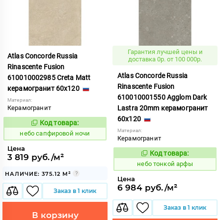
Гарантия лучшей цены и
Atlas Concorde Russia
доставка 0р. от 100 000р.
Rinascente Fusion
Atlas Concorde Russia
610010002985 Creta Matt
Rinascente Fusion
керамогранит 60x120
610010001550 Agglom Dark
Материал:
Керамогранит
Lastra 20mm керамогранит
60x120
Код товара:
1119561
Код:
Материал:
небо сапфировой ночи
Керамогранит
Цена
Код товара:
1122126
3 819 руб./м²
Код:
небо тонкой арфы
НАЛИЧИЕ: 375.12 М²
Цена
6 984 руб./м²
Заказ в 1 клик
Заказ в 1 клик
В корзину