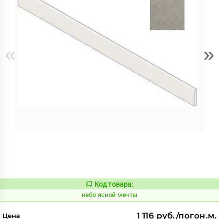
«
»
Код товара:
1124926
Код:
небо ясной мечты
1 116 руб./погон.м.
Цена