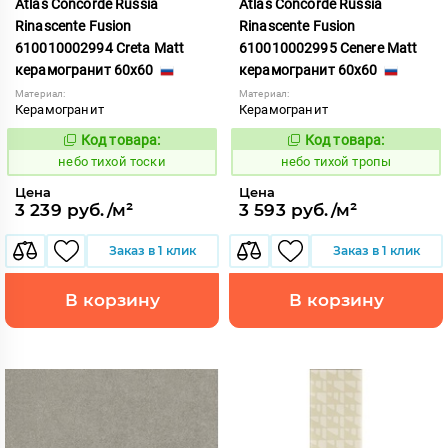
Atlas Concorde Russia
Atlas Concorde Russia
Rinascente Fusion
Rinascente Fusion
610010002994 Creta Matt
610010002995 Cenere Matt
керамогранит 60x60
керамогранит 60x60
Материал:
Материал:
Керамогранит
Керамогранит
Код товара:
Код товара:
1122106
1122108
Код:
Код:
небо тихой тоски
небо тихой тропы
Цена
Цена
3 239 руб./м²
3 593 руб./м²
Заказ в 1 клик
Заказ в 1 клик
В корзину
В корзину