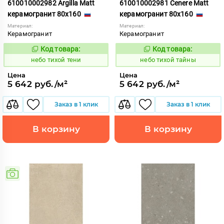
610010002982 Argilla Matt
610010002981 Cenere Matt
керамогранит 80x160
керамогранит 80x160
Материал:
Материал:
Керамогранит
Керамогранит
Код товара:
Код товара:
1122103
1122101
Код:
Код:
небо тихой тени
небо тихой тайны
Цена
Цена
5 642 руб./м²
5 642 руб./м²
Заказ в 1 клик
Заказ в 1 клик
В корзину
В корзину