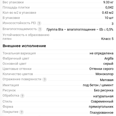
Вес упаковки
9.33 кг
Площадь плитки
0,042
Кол-во м2 в упаковке
0.43 м2
В упаковке
10 шт
Износостойкость PEI
3
Влагопоглощаемость
Группа BIa – влагопоглощение – Eb ≤ 0,5%
Устойчивость к образованию
пятен
Класс 5
Внешнее исполнение
Тональная вариация
не определена
Фабричный цвет
Argilla
Основной цвет
серый
Цветовые оттенки
Оттенки серого
Количество цветов
Моноколор
Отражение поверхности
Матовая
Имитация
под бетон / цемент
Рисунок
Без рисунка
Обработка
натуральная
Стиль
Современный
Форма
прямоугольник
Покрытие
Глазурованное