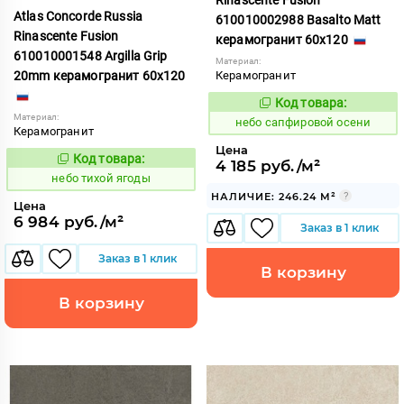
Atlas Concorde Russia
610010002988 Basalto Matt
Rinascente Fusion
керамогранит 60x120
610010001548 Argilla Grip
Материал:
20mm керамогранит 60x120
Керамогранит
Код товара:
1119565
Код:
Материал:
небо сапфировой осени
Керамогранит
Цена
Код товара:
1122124
4 185 руб./м²
Код:
небо тихой ягоды
НАЛИЧИЕ: 246.24 М²
Цена
6 984 руб./м²
Заказ в 1 клик
Заказ в 1 клик
В корзину
В корзину