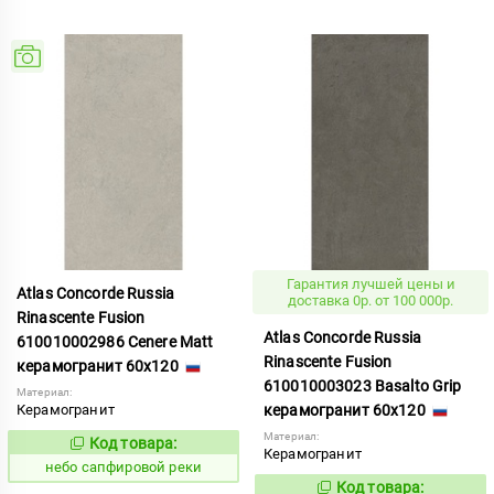
Гарантия лучшей цены и
Atlas Concorde Russia
доставка 0р. от 100 000р.
Rinascente Fusion
Atlas Concorde Russia
610010002986 Cenere Matt
Rinascente Fusion
керамогранит 60x120
610010003023 Basalto Grip
Материал:
Керамогранит
керамогранит 60x120
Материал:
Код товара:
1119579
Код:
Керамогранит
небо сапфировой реки
Код товара:
1122120