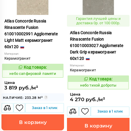
Гарантия лучшей цены и
Atlas Concorde Russia
доставка 0р. от 100 000р.
Rinascente Fusion
Atlas Concorde Russia
610010002991 Agglomerate
Rinascente Fusion
Light Matt керамогранит
610010003027 Agglomerate
60x120
Dark Grip керамогранит
Материал:
Керамогранит
60x120
Материал:
Код товара:
1119568
Код:
Керамогранит
небо сапфировой памяти
Код товара:
1122122
Код:
Цена
небо тихой доброты
3 819 руб./м²
Цена
НАЛИЧИЕ: 233.28 М²
4 270 руб./м²
Заказ в 1 клик
Заказ в 1 клик
В корзину
В корзину