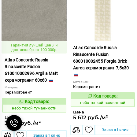
Гарантия лучшей цены и
Atlas Concorde Russia
доставка 0р. от 100 000р.
Rinascente Fusion
Atlas Concorde Russia
600010002455 Forgia Brick
Rinascente Fusion
Aurea керамогранит 7,5x30
610010002996 Argilla Matt
керамогранит 60x60
Материал:
Керамогранит
Материал:
Керамогранит
Код товара:
1122138
Код:
Код товара:
1122109
небо тонкой вселенной
Код:
небо тихой туманности
Цена
5 612 руб./м²
Цена
3 593 руб./м²
Заказ в 1 клик
Заказ в 1 клик