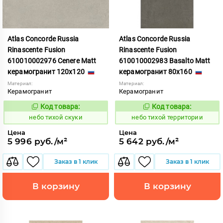
Atlas Concorde Russia
Atlas Concorde Russia
Rinascente Fusion
Rinascente Fusion
610010002976 Cenere Matt
610010002983 Basalto Matt
керамогранит 120x120
керамогранит 80x160
Материал:
Материал:
Керамогранит
Керамогранит
Код товара:
Код товара:
1122094
1122104
Код:
Код:
небо тихой скуки
небо тихой территории
Цена
Цена
5 996 руб./м²
5 642 руб./м²
Заказ в 1 клик
Заказ в 1 клик
В корзину
В корзину