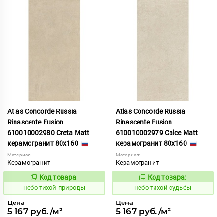
Atlas Concorde Russia
Atlas Concorde Russia
Rinascente Fusion
Rinascente Fusion
610010002980 Creta Matt
610010002979 Calce Matt
керамогранит 80x160
керамогранит 80x160
Материал:
Материал:
Керамогранит
Керамогранит
Код товара:
Код товара:
1122100
1122099
Код:
Код:
небо тихой природы
небо тихой судьбы
Цена
Цена
5 167 руб./м²
5 167 руб./м²