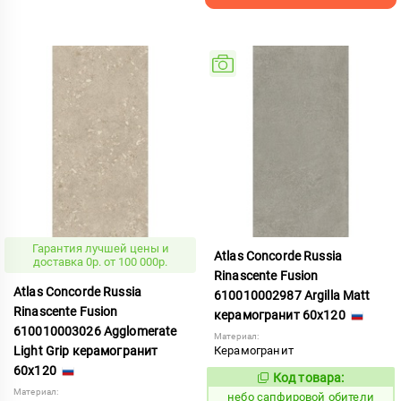
Гарантия лучшей цены и
Atlas Concorde Russia
доставка 0р. от 100 000р.
Rinascente Fusion
Atlas Concorde Russia
610010002987 Argilla Matt
Rinascente Fusion
керамогранит 60x120
610010003026 Agglomerate
Материал:
Light Grip керамогранит
Керамогранит
60x120
Код товара:
1119562
Код:
Материал:
небо сапфировой обители