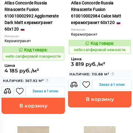
Atlas Concorde Russia
Atlas Concorde Russia
Rinascente Fusion
Rinascente Fusion
610010002992 Agglomerate
610010002984 Calce Matt
Dark Matt керамогранит
керамогранит 60x120
60x120
Материал:
Керамогранит
Материал:
Керамогранит
Код товара:
1119558
Код:
Код товара:
небо сапфировой нежности
1119572
Код:
небо сапфировой покорности
Цена
3 819 руб./м²
Цена
4 185 руб./м²
НАЛИЧИЕ: 110.88 М²
НАЛИЧИЕ: 367.92 М²
Заказ в 1 клик
Заказ в 1 клик
В корзину
В корзину