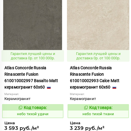
Гарантия лучшей цены и
Гарантия лучшей цены и
доставка 0р. от 100 000р.
доставка 0р. от 100 000р.
Atlas Concorde Russia
Atlas Concorde Russia
Rinascente Fusion
Rinascente Fusion
610010002997 Basalto Matt
610010002993 Calce Matt
керамогранит 60x60
керамогранит 60x60
Материал:
Материал:
Керамогранит
Керамогранит
Код товара:
Код товара:
1122110
1122105
Код:
Код:
небо тихой удачи
небо тихой ткани
Цена
Цена
3 593 руб./м²
3 239 руб./м²