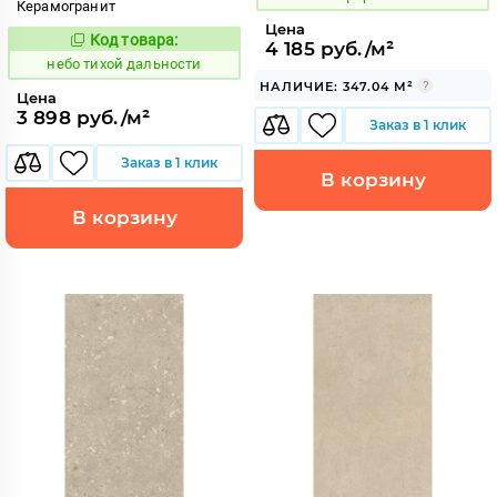
Керамогранит
Цена
Код товара:
1122121
4 185 руб./м²
Код:
небо тихой дальности
НАЛИЧИЕ: 347.04 М²
Цена
3 898 руб./м²
Заказ в 1 клик
Заказ в 1 клик
В корзину
В корзину