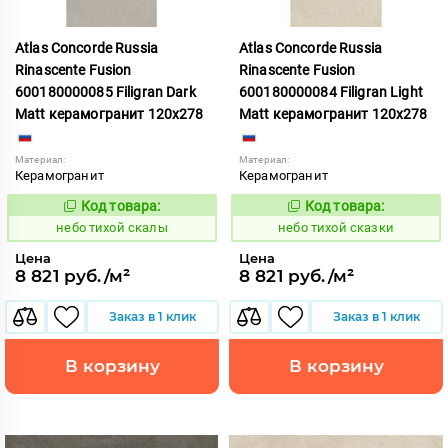
Atlas Concorde Russia
Atlas Concorde Russia
Rinascente Fusion
Rinascente Fusion
600180000085 Filigran Dark
600180000084 Filigran Light
Matt керамогранит 120x278
Matt керамогранит 120x278
Материал:
Материал:
Керамогранит
Керамогранит
Код товара:
Код товара:
1122091
1122090
Код:
Код:
небо тихой скалы
небо тихой сказки
Цена
Цена
8 821 руб./м²
8 821 руб./м²
Заказ в 1 клик
Заказ в 1 клик
В корзину
В корзину