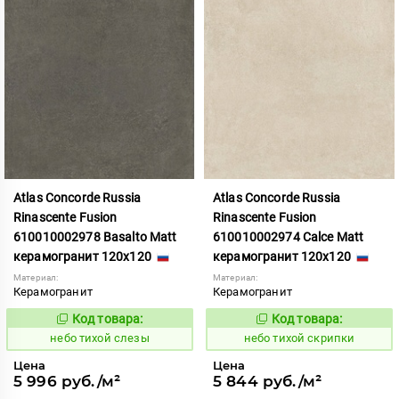
Atlas Concorde Russia
Atlas Concorde Russia
Rinascente Fusion
Rinascente Fusion
610010002978 Basalto Matt
610010002974 Calce Matt
керамогранит 120x120
керамогранит 120x120
Материал:
Материал:
Керамогранит
Керамогранит
Код товара:
Код товара:
1122096
1122092
Код:
Код:
небо тихой слезы
небо тихой скрипки
Цена
Цена
5 996 руб./м²
5 844 руб./м²