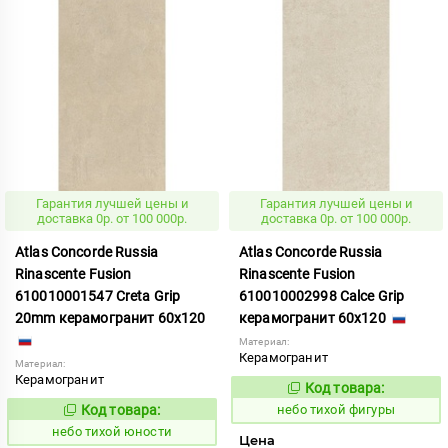
Гарантия лучшей цены и
Гарантия лучшей цены и
доставка 0р. от 100 000р.
доставка 0р. от 100 000р.
Atlas Concorde Russia
Atlas Concorde Russia
Rinascente Fusion
Rinascente Fusion
610010001547 Creta Grip
610010002998 Calce Grip
20mm керамогранит 60x120
керамогранит 60x120
Материал:
Керамогранит
Материал:
Керамогранит
Код товара:
1122115
Код:
Код товара:
небо тихой фигуры
1122123
Код:
небо тихой юности
Цена