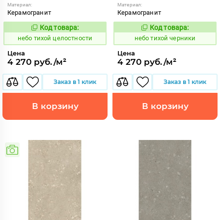
Материал:
Материал:
Керамогранит
Керамогранит
Код товара:
Код товара:
1122118
1122119
Код:
Код:
небо тихой целостности
небо тихой черники
Цена
Цена
4 270 руб./м²
4 270 руб./м²
Заказ в 1 клик
Заказ в 1 клик
В корзину
В корзину