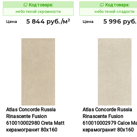
Код товара:
Код товара:
1122093
1122095
Код товара:
Код то
небо тихой скромности
небо тихой сладости
5 844 руб./м²
5 996 руб.
Цена
Цена
Atlas Concorde Russia
Atlas Concorde Russia
Rinascente Fusion
Rinascente Fusion
610010002980 Creta Matt
610010002979 Calce Ma
керамогранит 80x160
керамогранит 80x160