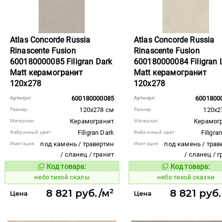
Atlas Concorde Russia
Atlas Concorde Russia
Rinascente Fusion
Rinascente Fusion
600180000085 Filigran Dark
600180000084 Filigran 
Matt керамогранит
Matt керамогранит
120x278
120x278
600180000085
6001800
Артикул:
Артикул:
120x278 см
120x2
Размер:
Размер:
Керамогранит
Керамог
Материал:
Материал:
Filigran Dark
Filigra
Фабричный цвет:
Фабричный цвет:
под камень / травертин
под камень / трав
Имитация:
Имитация:
/ сланец / гранит
/ сланец / 
Код товара:
Код товара:
1122091
1122090
Код товара:
Код то
небо тихой скалы
небо тихой сказки
8 821 руб./м²
8 821 руб
Цена
Цена