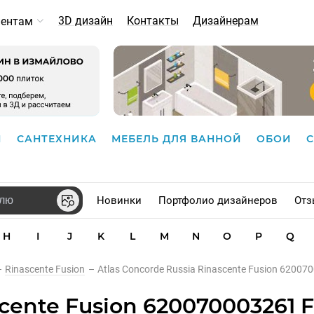
3D дизайн
Контакты
Дизайнерам
иентам
И
САНТЕХНИКА
МЕБЕЛЬ ДЛЯ ВАННОЙ
ОБОИ
Новинки
Портфолио дизайнеров
Отз
H
I
J
K
L
M
N
O
P
Q
–
Rinascente Fusion
–
Atlas Concorde Russia Rinascente Fusion 62007
scente Fusion 620070003261 