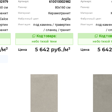
02979
610010002982
Артикул:
Артикул:
60 см
80x160 см
Размер:
Размер:
ранит
Керамогранит
Материал:
Материал:
Calce
Argilla
Фабричный цвет:
Фабричный цвет:
ертин
под камень / травертин
под камен
Имитация:
Имитация:
гранит
/ сланец / гранит
/ с
Код товара:
Код тов
1122103
1122101
вара:
Код товара:
небо тихой тени
небо тихой 
./м²
5 642 руб./м²
5 642
Цена
Цена