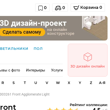
Корзина 0
0
0
СВЕТИЛЬНИКИ
ПОЛ
3D дизайн онлайн
ывы с фото
Интерьеры
Услуги
R
S
T
U
V
W
X
Y
Z
А-Я
0003261 Front Agglomerate Light
Front
Рейтинг коллекции: