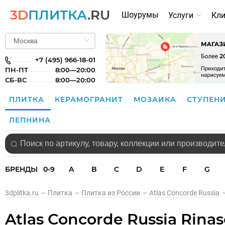
3D
ПЛИТКА
.RU
Шоурумы
Услуги
Кл
+7 (495) 966-18-01
ПН-ПТ
8:00—20:00
СБ-ВС
8:00—20:00
ПЛИТКА
КЕРАМОГРАНИТ
МОЗАИКА
СТУПЕН
ЛЕПНИНА
БРЕНДЫ
0-9
A
B
C
D
E
F
G
3dplitka.ru
–
Плитка
–
Плитка из России
–
Atlas Concorde Russia
Atlas Concorde Russia Rina