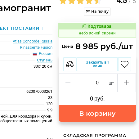
4.5
/ 5
рамогранит
На почту
Код товара:
1124964
ЕКТ ПОСТАВКИ
1
Код товара:
небо ясной сирени
Atlas Concorde Russia
8 985 руб./шт
Цена
Rinascente Fusion
Россия
Ступень
Заказать в 1
клик
33x120 см
шт
620070003261
33
0 руб.
120
9.9
В корзину
ной, Для коридора и кухни,
 общественных помещений
СКЛАДСКАЯ ПРОГРАММА