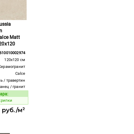
ussia
n
lce Matt
20x120
610010002974
120x120 см
Керамогранит
Calce
ь / травертин
ланец / гранит
ара:
Код товара:
крипки
 руб./м²