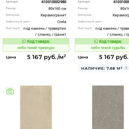
610010002980
6100100
Артикул:
Артикул:
80x160 см
80x1
Размер:
Размер:
Керамогранит
Керамог
Материал:
Материал:
Creta
Фабричный цвет:
Фабричный цвет:
под камень / травертин
под камень / трав
Имитация:
Имитация:
/ сланец / гранит
/ сланец / 
Код товара:
Код товара:
1122100
1122099
Код товара:
Код то
небо тихой природы
небо тихой судьбы
5 167 руб./м²
5 167 руб
Цена
Цена
НАЛИЧИЕ: 7.68 М²