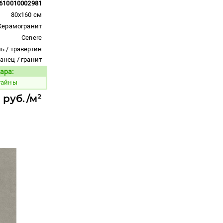
610010002981
80x160 см
Керамогранит
Cenere
ь / травертин
ланец / гранит
ара:
Код товара:
тайны
 руб./м²