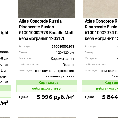
Atlas Concorde Russia
Atlas Concorde R
Rinascente Fusion
Rinascente Fusio
Light
610010002978 Basalto Matt
610010002974 Ca
керамогранит 120x120
керамогранит 1
610010002978
Артикул:
Артикул:
00084
120x120 см
Размер:
Размер:
78 см
Керамогранит
Материал:
Материал:
ранит
Basalto
Фабричный цвет:
Фабричный цвет:
n Light
под камень / травертин
под камен
Имитация:
Имитация:
/ сланец / гранит
/ с
ертин
гранит
Код товара:
Код тов
1122096
1122092
Код товара:
небо тихой слезы
небо тихой с
вара:
5 996 руб./м²
5 844
Цена
Цена
./м²