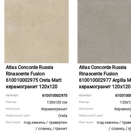
Atlas Concorde Russia
Atlas Concorde Russia
Rinascente Fusion
Rinascente Fusion
610010002975 Creta Matt
610010002977 Argilla M
керамогранит 120x120
керамогранит 120x120
610010002975
6100100
Артикул:
Артикул:
120x120 см
120x1
Размер:
Размер:
Керамогранит
Керамог
Материал:
Материал:
Creta
Фабричный цвет:
Фабричный цвет:
под камень / травертин
под камень / трав
Имитация:
Имитация:
/ сланец / гранит
/ сланец / 