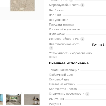
Морозоустойчивость
Вес 1 кв.м.
Вес 1 шт.
Вес упаковки
Площадь плитки
Кол-во м2 в упаковке
В упаковке
Износостойкость PEI
Влагопоглощаемость
Группа BI
Устойчивость к образованию
пятен
Внешнее исполнение
Тональная вариация
Фабричный цвет
Основной цвет
Цветовые оттенки
Количество цветов
Отражение поверхности
Имитация
Рисунок