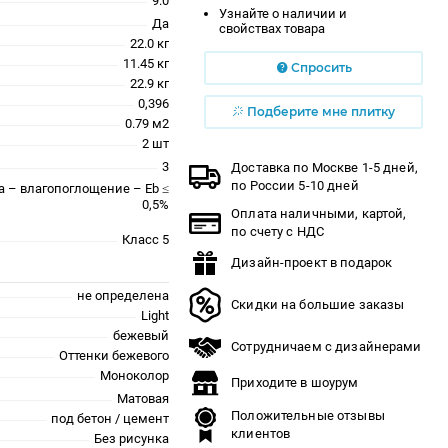
9.0
Узнайте о наличии и
Да
свойствах товара
22.0 кг
11.45 кг
Спросить
22.9 кг
0,396
Подберите мне плитку
0.79 м2
2 шт
3
Доставка по Москве 1-5 дней,
по России 5-10 дней
a – влагопоглощение – Eb ≤
0,5%
Оплата наличными, картой,
по счету с НДС
Класс 5
Дизайн-проект в подарок
не определена
Скидки на большие заказы
Light
бежевый
Сотрудничаем с дизайнерами
Оттенки бежевого
Моноколор
Приходите в шоурум
Матовая
Положительные отзывы
под бетон / цемент
клиентов
Без рисунка