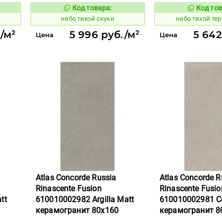
Код товара:
Код тов
1122094
1122104
вара:
Код товара:
небо тихой скуки
небо тихой те
/м²
5 996 руб./м²
5 642
Цена
Цена
Atlas Concorde Russia
Atlas Concorde R
Rinascente Fusion
Rinascente Fusio
tt
610010002982 Argilla Matt
610010002981 Ce
керамогранит 80x160
керамогранит 8