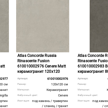
Atlas Concorde Russia
Atlas Concorde R
Rinascente Fusion
Rinascente Fusio
att
610010002976 Cenere Matt
610010002983 Ba
керамогранит 120x120
керамогранит 8
02977
610010002976
Артикул:
Артикул:
20 см
120x120 см
Размер:
Размер:
ранит
Керамогранит
Материал:
Материал:
Argilla
Cenere
Фабричный цвет:
Фабричный цвет:
ертин
под камень / травертин
под камен
Имитация:
Имитация:
гранит
/ сланец / гранит
/ с