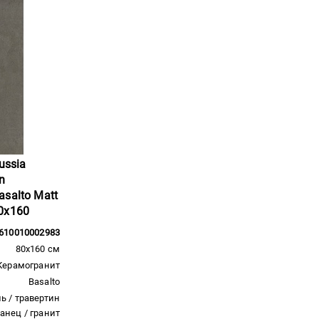
ussia
n
salto Matt
0x160
610010002983
80x160 см
Керамогранит
Basalto
ь / травертин
ланец / гранит