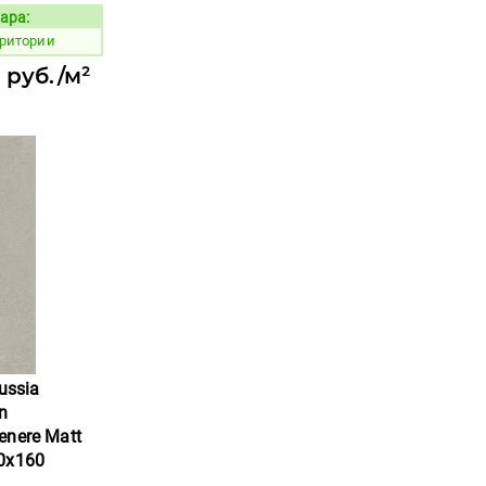
ара:
Код товара:
рритории
 руб./м²
ussia
n
nere Matt
0x160