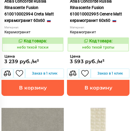
Atlas Concorde Russia
Atlas Concorde Russia
Rinascente Fusion
Rinascente Fusion
610010002994 Creta Matt
610010002995 Cenere Matt
керамогранит 60x60
керамогранит 60x60
Материал:
Материал:
Керамогранит
Керамогранит
Код товара:
Код товара:
1122106
1122108
Код:
Код:
небо тихой тоски
небо тихой тропы
Цена
Цена
3 239 руб./м²
3 593 руб./м²
Заказ в 1 клик
Заказ в 1 клик
В корзину
В корзину