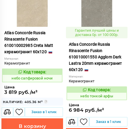
Гарантия лучшей цены и
Atlas Concorde Russia
доставка 0р. от 100 000р.
Rinascente Fusion
Atlas Concorde Russia
610010002985 Creta Matt
Rinascente Fusion
керамогранит 60x120
610010001550 Agglom Dark
Материал:
Керамогранит
Lastra 20mm керамогранит
60x120
Код товара:
1119561
Код:
Материал:
небо сапфировой ночи
Керамогранит
Цена
Код товара:
1122126
3 819 руб./м²
Код:
небо тонкой арфы
НАЛИЧИЕ: 405.36 М²
Цена
6 984 руб./м²
Заказ в 1 клик
Заказ в 1 клик
В корзину