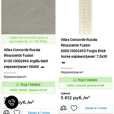
Гарантия лучшей цены и
Atlas Concorde Russia
доставка 0р. от 100 000р.
Rinascente Fusion
Atlas Concorde Russia
600010002455 Forgia Brick
Rinascente Fusion
Aurea керамогранит 7,5x30
610010002996 Argilla Matt
керамогранит 60x60
Материал:
Керамогранит
Материал:
Керамогранит
Код товара:
1122138
Код:
Код товара:
1122109
небо тонкой вселенной
Код:
небо тихой туманности
Цена
5 612 руб./м²
Цена
3 593 руб./м²
Заказ в 1 клик
Заказ в 1 клик