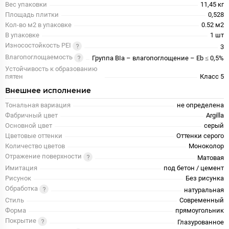
Вес упаковки
11,45 кг
Площадь плитки
0,528
Кол-во м2 в упаковке
0.52 м2
В упаковке
1 шт
Износостойкость PEI
3
Влагопоглощаемость
Группа BIa – влагопоглощение – Eb ≤ 0,5%
Устойчивость к образованию
пятен
Класс 5
Внешнее исполнение
Тональная вариация
не определена
Фабричный цвет
Argilla
Основной цвет
серый
Цветовые оттенки
Оттенки серого
Количество цветов
Моноколор
Отражение поверхности
Матовая
Имитация
под бетон / цемент
Рисунок
Без рисунка
Обработка
натуральная
Стиль
Современный
Форма
прямоугольник
Покрытие
Глазурованное