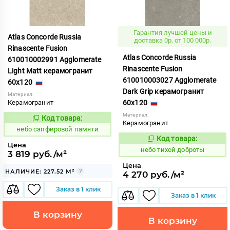
Гарантия лучшей цены и
Atlas Concorde Russia
доставка 0р. от 100 000р.
Rinascente Fusion
Atlas Concorde Russia
610010002991 Agglomerate
Rinascente Fusion
Light Matt керамогранит
610010003027 Agglomerate
60x120
Dark Grip керамогранит
Материал:
Керамогранит
60x120
Материал:
Код товара:
1119568
Код:
Керамогранит
небо сапфировой памяти
Код товара:
1122122
Код:
Цена
небо тихой доброты
3 819 руб./м²
Цена
НАЛИЧИЕ: 227.52 М²
4 270 руб./м²
Заказ в 1 клик
Заказ в 1 клик
В корзину
В корзину