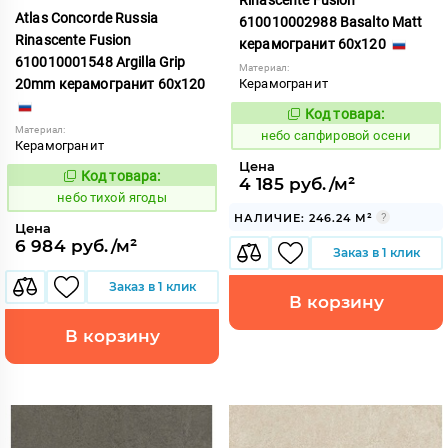
Atlas Concorde Russia
610010002988 Basalto Matt
Rinascente Fusion
керамогранит 60x120
610010001548 Argilla Grip
Материал:
20mm керамогранит 60x120
Керамогранит
Код товара:
1119565
Код:
Материал:
небо сапфировой осени
Керамогранит
Цена
Код товара:
1122124
4 185 руб./м²
Код:
небо тихой ягоды
НАЛИЧИЕ: 246.24 М²
Цена
6 984 руб./м²
Заказ в 1 клик
Заказ в 1 клик
В корзину
В корзину