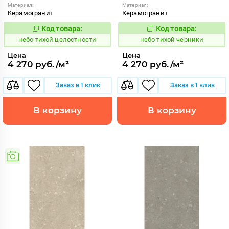
Материал:
Материал:
Керамогранит
Керамогранит
Код товара:
Код товара:
1122118
1122119
Код:
Код:
небо тихой целостности
небо тихой черники
Цена
Цена
4 270 руб./м²
4 270 руб./м²
Заказ в 1 клик
Заказ в 1 клик
В корзину
В корзину