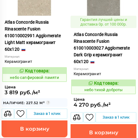
Гарантия лучшей цены и
Atlas Concorde Russia
доставка 0р. от 100 000р.
Rinascente Fusion
Atlas Concorde Russia
610010002991 Agglomerate
Rinascente Fusion
Light Matt керамогранит
610010003027 Agglomerate
60x120
Dark Grip керамогранит
Материал:
Керамогранит
60x120
Материал:
Код товара:
1119568
Код:
Керамогранит
небо сапфировой памяти
Код товара:
1122122
Код:
Цена
небо тихой доброты
3 819 руб./м²
Цена
НАЛИЧИЕ: 227.52 М²
4 270 руб./м²
Заказ в 1 клик
Заказ в 1 клик
В корзину
В корзину