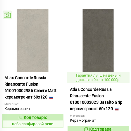
Гарантия лучшей цены и
Atlas Concorde Russia
доставка 0р. от 100 000р.
Rinascente Fusion
Atlas Concorde Russia
610010002986 Cenere Matt
Rinascente Fusion
керамогранит 60x120
610010003023 Basalto Grip
Материал:
Керамогранит
керамогранит 60x120
Материал:
Код товара:
1119579
Код:
Керамогранит
небо сапфировой реки
Код товара:
1122120