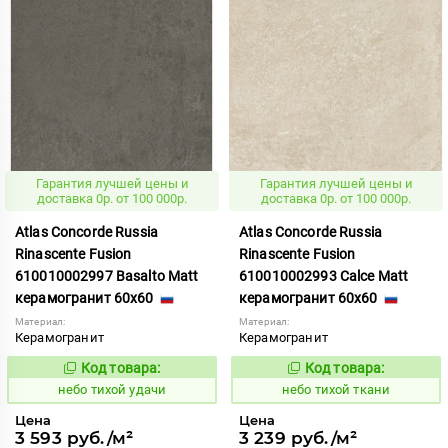
Гарантия лучшей цены и
Гарантия лучшей цены и
доставка 0р. от 100 000р.
доставка 0р. от 100 000р.
Atlas Concorde Russia
Atlas Concorde Russia
Rinascente Fusion
Rinascente Fusion
610010002997 Basalto Matt
610010002993 Calce Matt
керамогранит 60x60
керамогранит 60x60
Материал:
Материал:
Керамогранит
Керамогранит
Код товара:
Код товара:
1122110
1122105
Код:
Код:
небо тихой удачи
небо тихой ткани
Цена
Цена
3 593 руб./м²
3 239 руб./м²