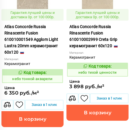
Гарантия лучшей цены и
Гарантия лучшей цены и
доставка 0р. от 100 000р.
доставка 0р. от 100 000р.
Atlas Concorde Russia
Atlas Concorde Russia
Rinascente Fusion
Rinascente Fusion
610010001549 Agglom Light
610010002999 Creta Grip
Lastra 20mm керамогранит
керамогранит 60x120
60x120
Материал:
Керамогранит
Материал:
Керамогранит
Код товара:
1122117
Код:
Код товара:
небо тихой ценности
1122125
Код:
небо тонкой акварели
Цена
3 898 руб./м²
Цена
6 350 руб./м²
Заказ в 1 клик
Заказ в 1 клик
В корзину
В корзину