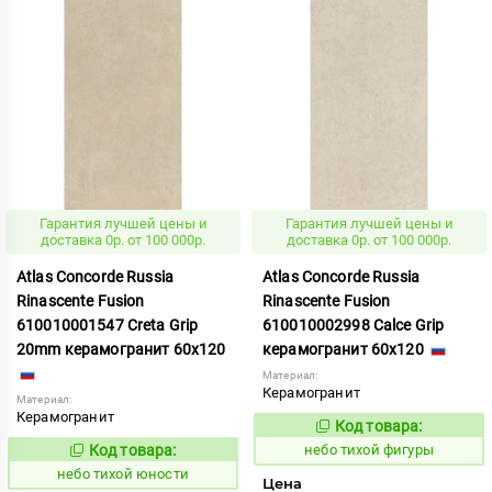
Гарантия лучшей цены и
Гарантия лучшей цены и
доставка 0р. от 100 000р.
доставка 0р. от 100 000р.
Atlas Concorde Russia
Atlas Concorde Russia
Rinascente Fusion
Rinascente Fusion
610010001547 Creta Grip
610010002998 Calce Grip
20mm керамогранит 60x120
керамогранит 60x120
Материал:
Керамогранит
Материал:
Керамогранит
Код товара:
1122115
Код:
Код товара:
небо тихой фигуры
1122123
Код:
небо тихой юности
Цена