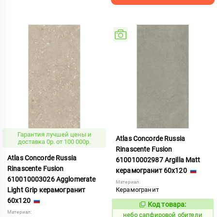
Гарантия лучшей цены и
Atlas Concorde Russia
доставка 0р. от 100 000р.
Rinascente Fusion
Atlas Concorde Russia
610010002987 Argilla Matt
Rinascente Fusion
керамогранит 60x120
610010003026 Agglomerate
Материал:
Light Grip керамогранит
Керамогранит
60x120
Код товара:
1119562
Код:
Материал:
небо сапфировой обители