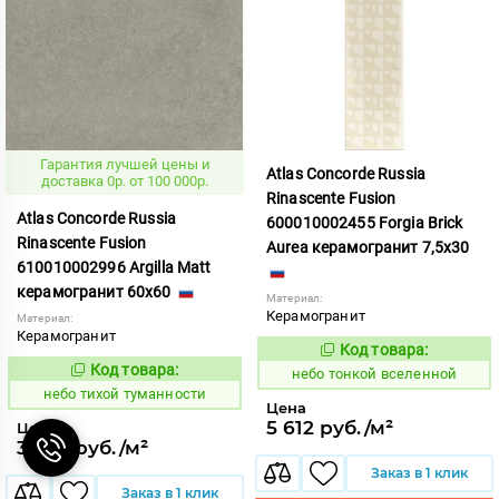
Гарантия лучшей цены и
Atlas Concorde Russia
доставка 0р. от 100 000р.
Rinascente Fusion
Atlas Concorde Russia
600010002455 Forgia Brick
Rinascente Fusion
Aurea керамогранит 7,5x30
610010002996 Argilla Matt
керамогранит 60x60
Материал:
Керамогранит
Материал:
Керамогранит
Код товара:
1122138
Код:
Код товара:
1122109
небо тонкой вселенной
Код:
небо тихой туманности
Цена
5 612 руб./м²
Цена
3 593 руб./м²
Заказ в 1 клик
Заказ в 1 клик