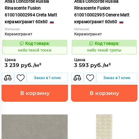
Atlas Concorde Russia
Atlas Concorde Russia
Rinascente Fusion
Rinascente Fusion
610010002994 Creta Matt
610010002995 Cenere Matt
керамогранит 60x60
керамогранит 60x60
Материал:
Материал:
Керамогранит
Керамогранит
Код товара:
Код товара:
1122106
1122108
Код:
Код:
небо тихой тоски
небо тихой тропы
Цена
Цена
3 239 руб./м²
3 593 руб./м²
Заказ в 1 клик
Заказ в 1 клик
В корзину
В корзину