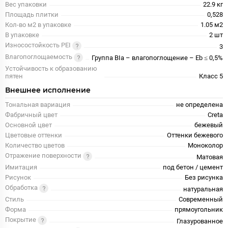
Вес упаковки
22.9 кг
Площадь плитки
0,528
Кол-во м2 в упаковке
1.05 м2
В упаковке
2 шт
Износостойкость PEI
3
Влагопоглощаемость
Группа BIa – влагопоглощение – Eb ≤ 0,5%
Устойчивость к образованию
пятен
Класс 5
Внешнее исполнение
Тональная вариация
не определена
Фабричный цвет
Creta
Основной цвет
бежевый
Цветовые оттенки
Оттенки бежевого
Количество цветов
Моноколор
Отражение поверхности
Матовая
Имитация
под бетон / цемент
Рисунок
Без рисунка
Обработка
натуральная
Стиль
Современный
Форма
прямоугольник
Покрытие
Глазурованное