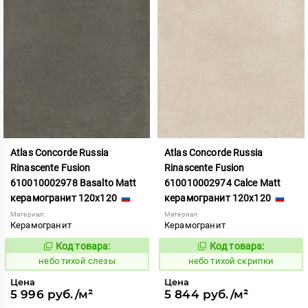
Atlas Concorde Russia
Atlas Concorde Russia
Rinascente Fusion
Rinascente Fusion
610010002978 Basalto Matt
610010002974 Calce Matt
керамогранит 120x120
керамогранит 120x120
Материал:
Материал:
Керамогранит
Керамогранит
Код товара:
Код товара:
1122096
1122092
Код:
Код:
небо тихой слезы
небо тихой скрипки
Цена
Цена
5 996 руб./м²
5 844 руб./м²