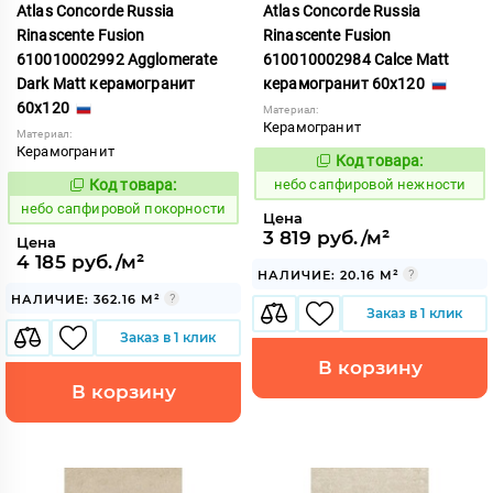
Atlas Concorde Russia
Atlas Concorde Russia
Rinascente Fusion
Rinascente Fusion
610010002992 Agglomerate
610010002984 Calce Matt
Dark Matt керамогранит
керамогранит 60x120
60x120
Материал:
Керамогранит
Материал:
Керамогранит
Код товара:
1119558
Код:
Код товара:
небо сапфировой нежности
1119572
Код:
небо сапфировой покорности
Цена
3 819 руб./м²
Цена
4 185 руб./м²
НАЛИЧИЕ: 20.16 М²
НАЛИЧИЕ: 362.16 М²
Заказ в 1 клик
Заказ в 1 клик
В корзину
В корзину