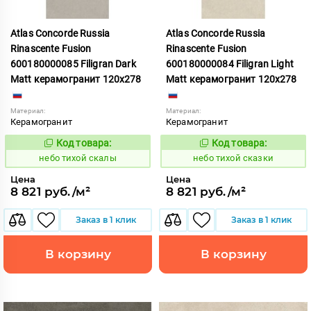
Atlas Concorde Russia
Atlas Concorde Russia
Rinascente Fusion
Rinascente Fusion
600180000085 Filigran Dark
600180000084 Filigran Light
Matt керамогранит 120x278
Matt керамогранит 120x278
Материал:
Материал:
Керамогранит
Керамогранит
Код товара:
Код товара:
1122091
1122090
Код:
Код:
небо тихой скалы
небо тихой сказки
Цена
Цена
8 821 руб./м²
8 821 руб./м²
Заказ в 1 клик
Заказ в 1 клик
В корзину
В корзину