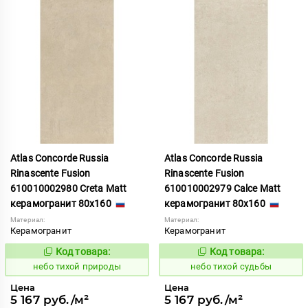
Atlas Concorde Russia
Atlas Concorde Russia
Rinascente Fusion
Rinascente Fusion
610010002980 Creta Matt
610010002979 Calce Matt
керамогранит 80x160
керамогранит 80x160
Материал:
Материал:
Керамогранит
Керамогранит
Код товара:
Код товара:
1122100
1122099
Код:
Код:
небо тихой природы
небо тихой судьбы
Цена
Цена
5 167 руб./м²
5 167 руб./м²