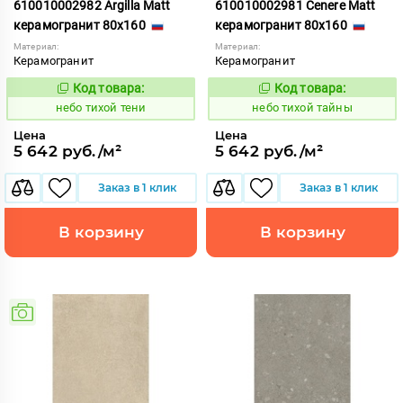
610010002982 Argilla Matt
610010002981 Cenere Matt
керамогранит 80x160
керамогранит 80x160
Материал:
Материал:
Керамогранит
Керамогранит
Код товара:
Код товара:
1122103
1122101
Код:
Код:
небо тихой тени
небо тихой тайны
Цена
Цена
5 642 руб./м²
5 642 руб./м²
Заказ в 1 клик
Заказ в 1 клик
В корзину
В корзину