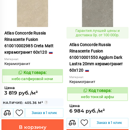
Гарантия лучшей цены и
Atlas Concorde Russia
доставка 0р. от 100 000р.
Rinascente Fusion
Atlas Concorde Russia
610010002985 Creta Matt
Rinascente Fusion
керамогранит 60x120
610010001550 Agglom Dark
Материал:
Керамогранит
Lastra 20mm керамогранит
60x120
Код товара:
1119561
Код:
Материал:
небо сапфировой ночи
Керамогранит
Цена
Код товара:
1122126
3 819 руб./м²
Код:
небо тонкой арфы
НАЛИЧИЕ: 405.36 М²
Цена
6 984 руб./м²
Заказ в 1 клик
Заказ в 1 клик
В корзину