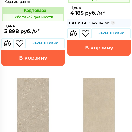
Керамогранит
Цена
Код товара:
1122121
4 185 руб./м²
Код:
небо тихой дальности
НАЛИЧИЕ: 347.04 М²
Цена
3 898 руб./м²
Заказ в 1 клик
Заказ в 1 клик
В корзину
В корзину