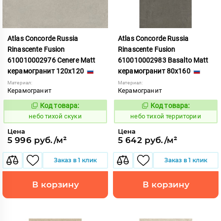
Atlas Concorde Russia
Atlas Concorde Russia
Rinascente Fusion
Rinascente Fusion
610010002976 Cenere Matt
610010002983 Basalto Matt
керамогранит 120x120
керамогранит 80x160
Материал:
Материал:
Керамогранит
Керамогранит
Код товара:
Код товара:
1122094
1122104
Код:
Код:
небо тихой скуки
небо тихой территории
Цена
Цена
5 996 руб./м²
5 642 руб./м²
Заказ в 1 клик
Заказ в 1 клик
В корзину
В корзину