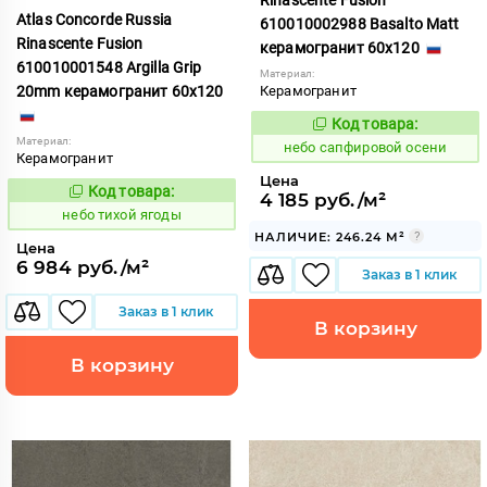
Atlas Concorde Russia
610010002988 Basalto Matt
Rinascente Fusion
керамогранит 60x120
610010001548 Argilla Grip
Материал:
20mm керамогранит 60x120
Керамогранит
Код товара:
1119565
Код:
Материал:
небо сапфировой осени
Керамогранит
Цена
Код товара:
1122124
4 185 руб./м²
Код:
небо тихой ягоды
НАЛИЧИЕ: 246.24 М²
Цена
6 984 руб./м²
Заказ в 1 клик
Заказ в 1 клик
В корзину
В корзину