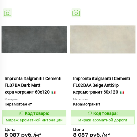
Impronta italgraniti I Cementi
Impronta italgraniti I Cementi
FL07BA Dark Matt
FL02BAA Beige AntiSlip
керамогранит 60x120
керамогранит 60x120
Материал:
Материал:
Керамогранит
Керамогранит
Код товара:
Код товара:
984658
984647
Код:
Код:
мираж ароматной интонации
мираж ароматной дороги
Цена
Цена
8 087 руб./м²
8 087 руб./м²