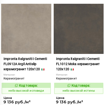
Impronta italgraniti I Cementi
Impronta italgraniti I Cementi
FL0912A Argil Antislip
FL1012 Moka керамогранит
керамогранит 120x120
120x120
Материал:
Материал:
Керамогранит
Керамогранит
Код товара:
Код товара:
1111410
1111411
Код:
Код:
небо высокой исповеди
небо высокой истины
Цена
Цена
9 136 руб./м²
9 136 руб./м²