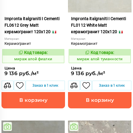
Impronta italgraniti I Cementi
Impronta italgraniti I Cementi
FL0612 Grey Matt
FL0112 White Matt
керамогранит 120x120
керамогранит 120x120
Материал:
Материал:
Керамогранит
Керамогранит
Код товара:
Код товара:
984614
984609
Код:
Код:
мираж алой фиалки
мираж алой туманности
Цена
Цена
9 136 руб./м²
9 136 руб./м²
Заказ в 1 клик
Заказ в 1 клик
В корзину
В корзину