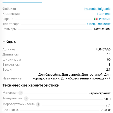
Фабрика
Impronta italgraniti
Коллекция
I Cementi
Италия
Страна
Тип товара
Спец. Элемент
Размеры
14x60x8 см
Общие
Артикул
FL04CAA6
Длина, см
14
Ширина, см
60
Высота, см
8
Вес, кг
2.1
Для бассейна, Для ванной, Для гостиной, Для
Назначение
коридора и кухни, Для общественных помещений
Технические характеристики
Материал
Керамогранит
Толщина мм.
20.0
Морозоустойчивость
Да
Вес 1 кв.м.
22.0 кг