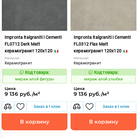
Impronta italgraniti I Cementi
Impronta italgraniti I Cementi
FL0712 Dark Matt
FL0312 Flax Matt
керамогранит 120x120
керамогранит 120x120
Материал:
Материал:
Керамогранит
Керамогранит
Код товара:
Код товара:
984615
984611
Код:
Код:
мираж алой фигуры
мираж алой улыбки
Цена
Цена
9 136 руб./м²
9 136 руб./м²
Заказ в 1 клик
Заказ в 1 клик
В корзину
В корзину