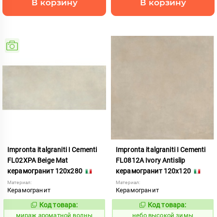
В корзину
В корзину
Impronta italgraniti I Cementi
Impronta italgraniti I Cementi
FL02XPA Beige Mat
FL0812A Ivory Antislip
керамогранит 120x280
керамогранит 120x120
Материал:
Материал:
Керамогранит
Керамогранит
Код товара:
Код товара:
984637
1111407
Код:
Код:
мираж ароматной волны
небо высокой зимы