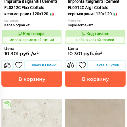
Impronta italgraniti I Cementi
Impronta italgraniti I Cementi
FL0312C Flax Ciottolo
FL0912C Argil Ciottolo
керамогранит 120x120
керамогранит 120x120
Материал:
Материал:
Керамогранит
Керамогранит
Код товара:
Код товара:
984669
1111414
Код:
Код:
мираж ароматной линии
небо высокой краски
Цена
Цена
10 301 руб./м²
10 301 руб./м²
Заказ в 1 клик
Заказ в 1 клик
В корзину
В корзину