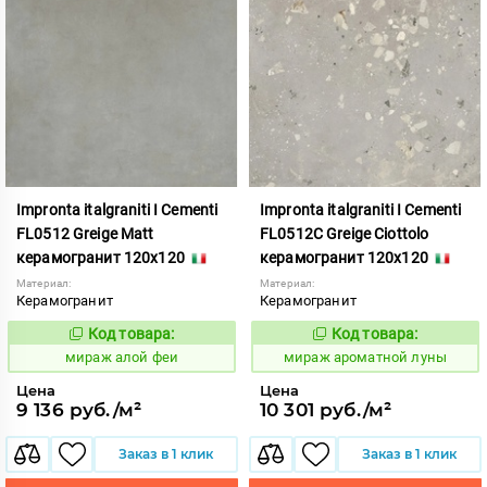
Impronta italgraniti I Cementi
Impronta italgraniti I Cementi
FL0512 Greige Matt
FL0512C Greige Ciottolo
керамогранит 120x120
керамогранит 120x120
Материал:
Материал:
Керамогранит
Керамогранит
Код товара:
Код товара:
984613
984670
Код:
Код:
мираж алой феи
мираж ароматной луны
Цена
Цена
9 136 руб./м²
10 301 руб./м²
Заказ в 1 клик
Заказ в 1 клик