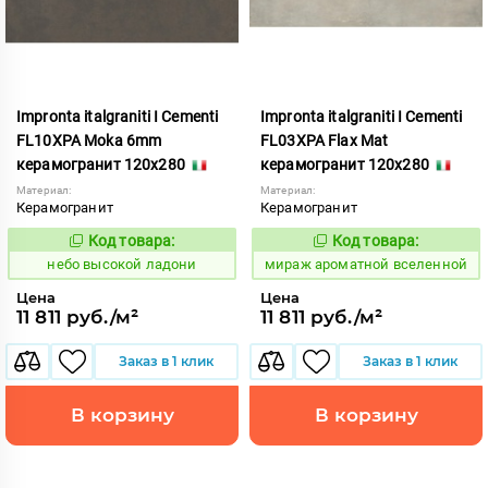
Impronta italgraniti I Cementi
Impronta italgraniti I Cementi
FL10XPA Moka 6mm
FL03XPA Flax Mat
керамогранит 120x280
керамогранит 120x280
Материал:
Материал:
Керамогранит
Керамогранит
Код товара:
Код товара:
1111417
984638
Код:
Код:
небо высокой ладони
мираж ароматной вселенной
Цена
Цена
11 811 руб./м²
11 811 руб./м²
Заказ в 1 клик
Заказ в 1 клик
В корзину
В корзину