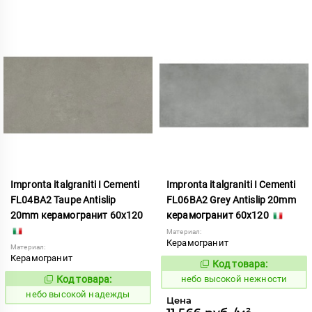
Impronta italgraniti I Cementi
Impronta italgraniti I Cementi
FL04BA2 Taupe Antislip
FL06BA2 Grey Antislip 20mm
20mm керамогранит 60x120
керамогранит 60x120
Материал:
Керамогранит
Материал:
Керамогранит
Код товара:
1111433
Код:
Код товара:
небо высокой нежности
1111432
Код:
небо высокой надежды
Цена