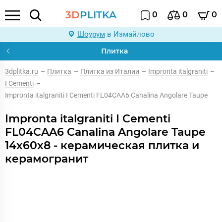
3D
PLITKA
0
0
0
Шоурум
в Измайлово
Плитка
3dplitka.ru
–
Плитка
–
Плитка из Италии
–
Impronta italgraniti
–
I Cementi
–
Impronta italgraniti I Cementi FL04CAA6 Canalina Angolare Taupe
Impronta italgraniti I Cementi
FL04CAA6 Canalina Angolare Taupe
14x60x8 - керамическая плитка и
керамогранит