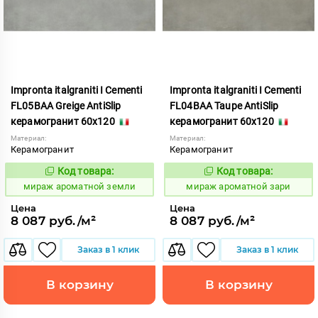
Impronta italgraniti I Cementi
Impronta italgraniti I Cementi
FL05BAA Greige AntiSlip
FL04BAA Taupe AntiSlip
керамогранит 60x120
керамогранит 60x120
Материал:
Материал:
Керамогранит
Керамогранит
Код товара:
Код товара:
984655
984653
Код:
Код:
мираж ароматной земли
мираж ароматной зари
Цена
Цена
8 087 руб./м²
8 087 руб./м²
Заказ в 1 клик
Заказ в 1 клик
В корзину
В корзину