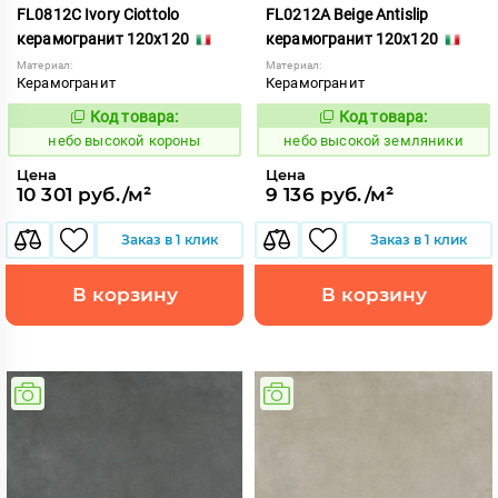
FL0812C Ivory Ciottolo
FL0212A Beige Antislip
керамогранит 120x120
керамогранит 120x120
Материал:
Материал:
Керамогранит
Керамогранит
Код товара:
Код товара:
1111413
1111406
Код:
Код:
небо высокой короны
небо высокой земляники
Цена
Цена
10 301 руб./м²
9 136 руб./м²
Заказ в 1 клик
Заказ в 1 клик
В корзину
В корзину