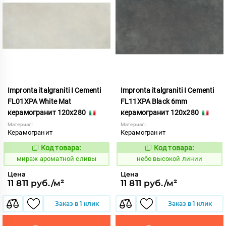
Impronta italgraniti I Cementi
Impronta italgraniti I Cementi
FL01XPA White Mat
FL11XPA Black 6mm
керамогранит 120x280
керамогранит 120x280
Материал:
Материал:
Керамогранит
Керамогранит
Код товара:
Код товара:
984636
1111419
Код:
Код:
мираж ароматной сливы
небо высокой линии
Цена
Цена
11 811 руб./м²
11 811 руб./м²
Заказ в 1 клик
Заказ в 1 клик