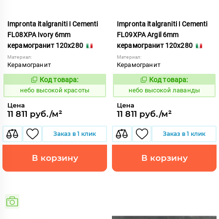
Impronta italgraniti I Cementi
Impronta italgraniti I Cementi
FL08XPA Ivory 6mm
FL09XPA Argil 6mm
керамогранит 120x280
керамогранит 120x280
Материал:
Материал:
Керамогранит
Керамогранит
Код товара:
Код товара:
1111415
1111416
Код:
Код:
небо высокой красоты
небо высокой лаванды
Цена
Цена
11 811 руб./м²
11 811 руб./м²
Заказ в 1 клик
Заказ в 1 клик
В корзину
В корзину