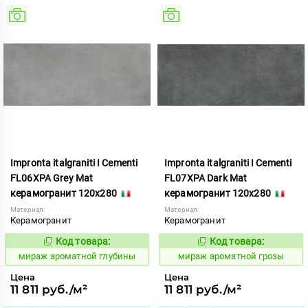
Impronta italgraniti I Cementi
Impronta italgraniti I Cementi
FL06XPA Grey Mat
FL07XPA Dark Mat
керамогранит 120x280
керамогранит 120x280
Материал:
Материал:
Керамогранит
Керамогранит
Код товара:
Код товара:
984642
984644
Код:
Код:
мираж ароматной глубины
мираж ароматной грозы
Цена
Цена
11 811 руб./м²
11 811 руб./м²