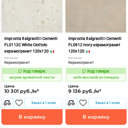
Impronta italgraniti I Cementi
Impronta italgraniti I Cementi
FL0112C White Ciottolo
FL0812 Ivory керамогранит
керамогранит 120x120
120x120
Материал:
Материал:
Керамогранит
Керамогранит
Код товара:
Код товара:
984668
1111408
Код:
Код:
мираж ароматной ленты
небо высокой интонации
Цена
Цена
10 301 руб./м²
9 136 руб./м²
Заказ в 1 клик
Заказ в 1 клик
В корзину
В корзину