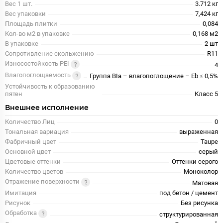
Вес 1 шт.
3.712 кг
Вес упаковки
7,424 кг
Площадь плитки
0,084
Кол-во м2 в упаковке
0,168 м2
В упаковке
2 шт
Сопротивление скольжению
R11
Износостойкость PEI
4
Влагопоглощаемость
Группа BIa – влагопоглощение – Eb ≤ 0,5%
Устойчивость к образованию
пятен
Класс 5
Внешнее исполнение
Количество Лиц
0
Тональная вариация
выраженная
Фабричный цвет
Taupe
Основной цвет
серый
Цветовые оттенки
Оттенки серого
Количество цветов
Моноколор
Отражение поверхности
Матовая
Имитация
под бетон / цемент
Рисунок
Без рисунка
Обработка
структурированная