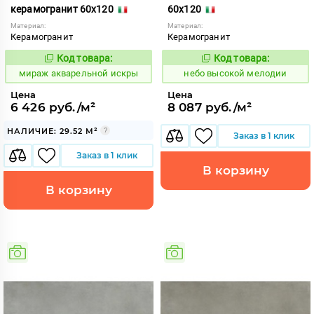
керамогранит 60x120
60x120
Материал:
Материал:
Керамогранит
Керамогранит
Код товара:
Код товара:
984409
1111423
Код:
Код:
мираж акварельной искры
небо высокой мелодии
Цена
Цена
6 426 руб./м²
8 087 руб./м²
НАЛИЧИЕ: 29.52 М²
Заказ в 1 клик
Заказ в 1 клик
В корзину
В корзину