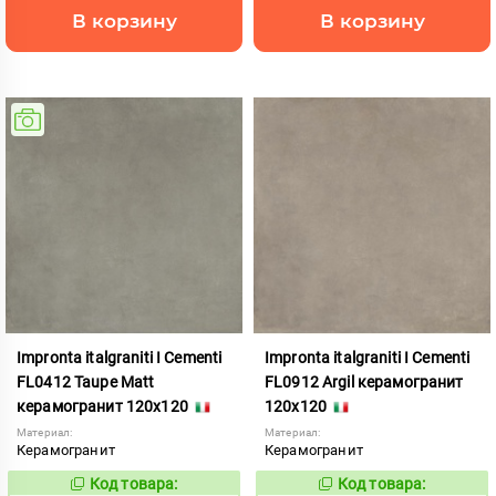
В корзину
В корзину
Impronta italgraniti I Cementi
Impronta italgraniti I Cementi
FL0412 Taupe Matt
FL0912 Argil керамогранит
керамогранит 120x120
120x120
Материал:
Материал:
Керамогранит
Керамогранит
Код товара:
Код товара:
984612
1111409
Код:
Код: