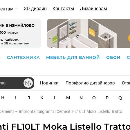
3D дизайн
Контакты
Дизайнерам
иентам
И
САНТЕХНИКА
МЕБЕЛЬ ДЛЯ ВАННОЙ
ОБОИ
Новинки
Портфолио дизайнеров
Отз
H
I
J
K
L
M
N
O
P
Q
 Cementi
–
Impronta italgraniti I Cementi FL10LT Moka Listello Tratto
ti FL10LT Moka Listello Tratto