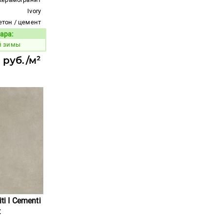
Ivory
етон / цемент
ара:
Код товара:
й зимы
 руб./м²
ti I Cementi
t