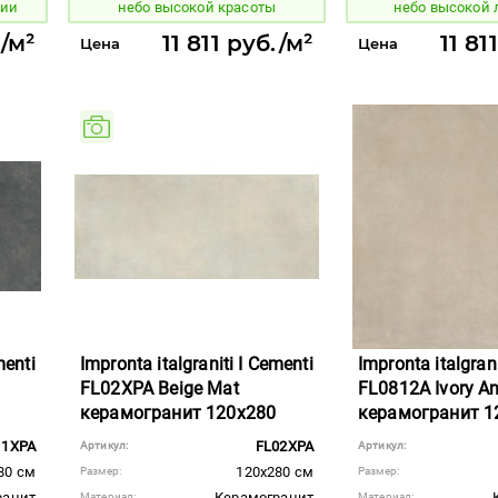
нии
небо высокой красоты
небо высокой
./м²
11 811 руб./м²
11 81
Цена
Цена
menti
Impronta italgraniti I Cementi
Impronta italgrani
FL02XPA Beige Mat
FL0812A Ivory Ant
керамогранит 120x280
керамогранит 1
11XPA
FL02XPA
Артикул:
Артикул:
80 см
120x280 см
Размер:
Размер:
ранит
Керамогранит
Материал:
Материал: