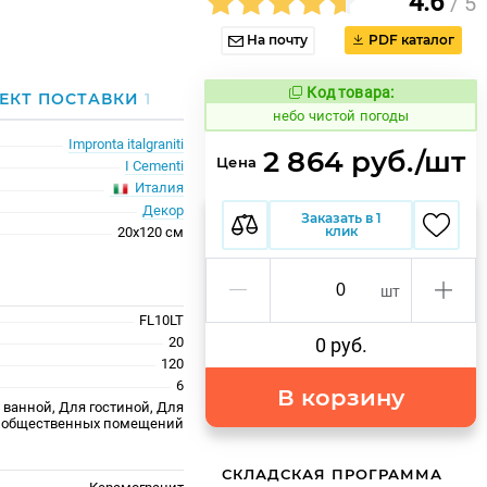
4.6
/ 5
На почту
PDF каталог
Код товара:
1123946
ЕКТ ПОСТАВКИ
1
Код товара:
небо чистой погоды
Impronta italgraniti
2 864 руб./шт
Цена
I Cementi
Италия
Декор
Заказать в 1
клик
20x120 см
шт
FL10LT
20
0 руб.
120
6
В корзину
 ванной, Для гостиной, Для
ля общественных помещений
СКЛАДСКАЯ ПРОГРАММА