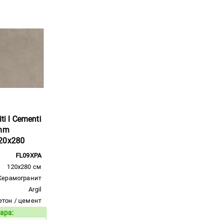
ti I Cementi
6mm
20x280
FL09XPA
120x280 см
Керамогранит
Argil
етон / цемент
ара:
Код товара: