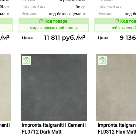
Black
Beige
Фабричный цвет:
Фабричный цвет:
емент
под бетон / цемент
под б
Имитация:
Имитация:
Код товара:
Код тов
984637
1111407
вара:
Код товара:
мираж ароматной волны
небо высоко
./м²
11 811 руб./м²
9 136
Цена
Цена
menti
Impronta italgraniti I Cementi
Impronta italgrani
FL0712 Dark Matt
FL0312 Flax Mat