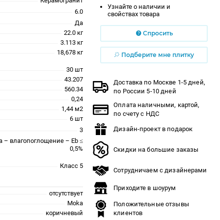
Керамогранит
Узнайте о наличии и
6.0
свойствах товара
Да
22.0 кг
Спросить
3.113 кг
18,678 кг
Подберите мне плитку
30 шт
43.207
Доставка по Москве 1-5 дней,
560.34
по России 5-10 дней
0,24
Оплата наличными, картой,
1,44 м2
по счету с НДС
6 шт
Дизайн-проект в подарок
3
a – влагопоглощение – Eb ≤
0,5%
Скидки на большие заказы
Класс 5
Сотрудничаем с дизайнерами
Приходите в шоурум
отсутствует
Moka
Положительные отзывы
коричневый
клиентов