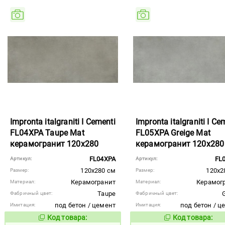
Impronta italgraniti I Cementi
Impronta italgraniti I Ce
FL04XPA Taupe Mat
FL05XPA Greige Mat
керамогранит 120x280
керамогранит 120x280
FL04XPA
FL
Артикул:
Артикул:
120x280 см
120x2
Размер:
Размер:
Керамогранит
Керамог
Материал:
Материал:
Taupe
Фабричный цвет:
Фабричный цвет:
под бетон / цемент
под бетон / ц
Имитация:
Имитация:
Код товара:
Код товара:
984639
984641
Код товара:
Код то