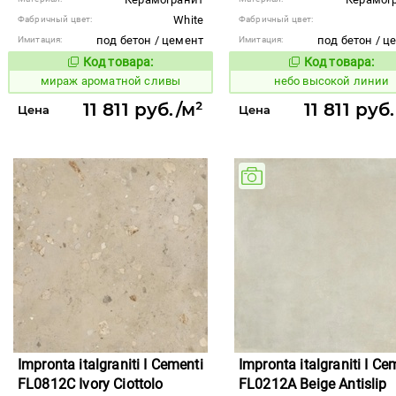
White
Фабричный цвет:
Фабричный цвет:
под бетон / цемент
под бетон / ц
Имитация:
Имитация:
Код товара:
Код товара:
984636
1111419
Код товара:
Код то
мираж ароматной сливы
небо высокой линии
11 811 руб./м²
11 811 руб
Цена
Цена
Impronta italgraniti I Cementi
Impronta italgraniti I Ce
FL0812C Ivory Ciottolo
FL0212A Beige Antislip