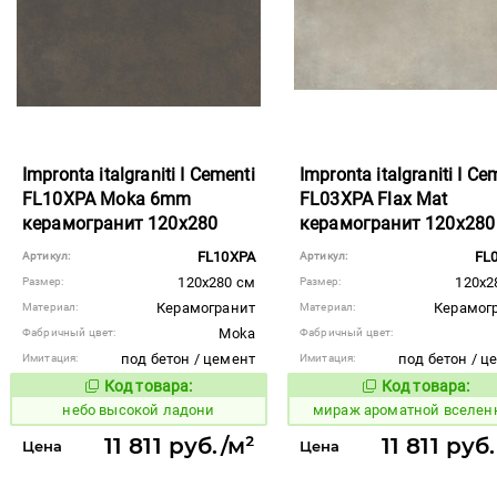
Impronta italgraniti I Cementi
Impronta italgraniti I Ce
FL10XPA Moka 6mm
FL03XPA Flax Mat
керамогранит 120x280
керамогранит 120x280
FL10XPA
FL
Артикул:
Артикул:
120x280 см
120x2
Размер:
Размер:
Керамогранит
Керамог
Материал:
Материал:
Moka
Фабричный цвет:
Фабричный цвет:
под бетон / цемент
под бетон / ц
Имитация:
Имитация:
Код товара:
Код товара:
1111417
984638
Код товара:
Код то
небо высокой ладони
мираж ароматной вселен
11 811 руб./м²
11 811 руб
Цена
Цена