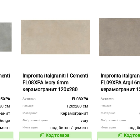
menti
Impronta italgraniti I Cementi
Impronta italgrani
FL08XPA Ivory 6mm
FL09XPA Argil 
керамогранит 120x280
керамогранит 1
05XPA
FL08XPA
Артикул:
Артикул:
80 см
120x280 см
Размер:
Размер:
ранит
Керамогранит
Материал:
Материал:
Greige
Ivory
Фабричный цвет:
Фабричный цвет:
емент
под бетон / цемент
под б
Имитация:
Имитация:
Код товара:
Код тов
1111415
1111416
вара:
Код товара: