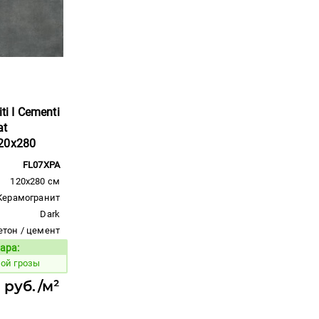
ti I Cementi
at
20x280
FL07XPA
120x280 см
Керамогранит
Dark
етон / цемент
ара:
Код товара:
ой грозы
1 руб./м²