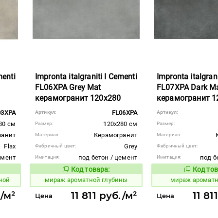
menti
Impronta italgraniti I Cementi
Impronta italgrani
FL06XPA Grey Mat
FL07XPA Dark M
керамогранит 120x280
керамогранит 1
03XPA
FL06XPA
Артикул:
Артикул:
80 см
120x280 см
Размер:
Размер:
ранит
Керамогранит
Материал:
Материал:
Flax
Grey
Фабричный цвет:
Фабричный цвет:
емент
под бетон / цемент
под б
Имитация:
Имитация:
Код товара:
Код тов
984642
984644
вара:
Код товара:
ной
мираж ароматной глубины
мираж ароматн
./м²
11 811 руб./м²
11 81
Цена
Цена