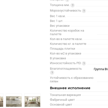
Толщина мм.
Морозоустойчивость
Вес 1 кв.м.
Вес 1 шт.
Вес упаковки
Количество коробок на
палетте
Кол-во в палетте кв.м.
Количество кг. в палетте
Площадь плитки
Кол-во м2 в упаковке
В упаковке
Износостойкость PEI
Влагопоглощаемость
Группа BI
Устойчивость к образованию
пятен
Внешнее исполнение
Тональная вариация
Фабричный цвет
Основной цвет