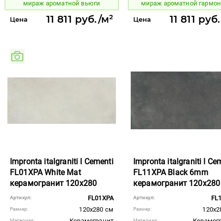
мираж ароматной вьюги
мираж ароматной гармо
11 811 руб./м²
11 811 руб
Цена
Цена
Impronta italgraniti I Cementi
Impronta italgraniti I Ce
FL01XPA White Mat
FL11XPA Black 6mm
керамогранит 120x280
керамогранит 120x280
FL01XPA
FL
Артикул:
Артикул:
120x280 см
120x2
Размер:
Размер:
Керамогранит
Керамог
Материал:
Материал: