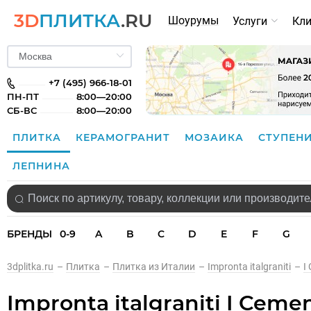
3D
ПЛИТКА
.RU
Шоурумы
Услуги
Кл
+7 (495) 966-18-01
ПН-ПТ
8:00—20:00
СБ-ВС
8:00—20:00
ПЛИТКА
КЕРАМОГРАНИТ
МОЗАИКА
СТУПЕН
ЛЕПНИНА
БРЕНДЫ
0-9
A
B
C
D
E
F
G
3dplitka.ru
–
Плитка
–
Плитка из Италии
–
Impronta italgraniti
–
I
Impronta italgraniti I Cemen