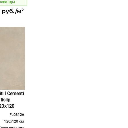
 лаванды
1 руб./м²
ti I Cementi
islip
20x120
FL0812A
120x120 см
Керамогранит