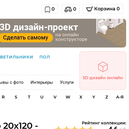
Корзина 0
0
0
СВЕТИЛЬНИКИ
ПОЛ
3D дизайн онлайн
ывы с фото
Интерьеры
Услуги
R
S
T
U
V
W
X
Y
Z
А-Я
 20x120 -
Рейтинг коллекции: