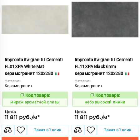
Impronta italgraniti I Cementi
Impronta italgraniti I Cementi
FL01XPA White Mat
FL11XPA Black 6mm
керамогранит 120x280
керамогранит 120x280
Материал:
Материал:
Керамогранит
Керамогранит
Код товара:
Код товара:
984636
1111419
Код:
Код:
мираж ароматной сливы
небо высокой линии
Цена
Цена
11 811 руб./м²
11 811 руб./м²
Заказ в 1 клик
Заказ в 1 клик