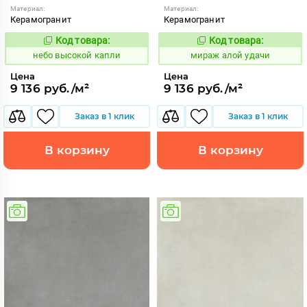
Материал:
Материал:
Керамогранит
Керамогранит
Код товара:
Код товара:
1111412
984610
Код:
Код:
небо высокой капли
мираж алой удачи
Цена
Цена
9 136 руб./м²
9 136 руб./м²
Заказ в 1 клик
Заказ в 1 клик
В корзину
В корзину