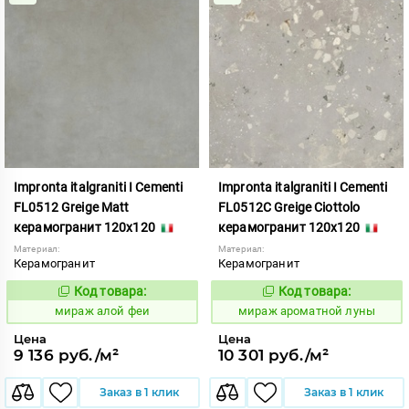
Impronta italgraniti I Cementi
Impronta italgraniti I Cementi
FL0512 Greige Matt
FL0512C Greige Ciottolo
керамогранит 120x120
керамогранит 120x120
Материал:
Материал:
Керамогранит
Керамогранит
Код товара:
Код товара:
984613
984670
Код:
Код:
мираж алой феи
мираж ароматной луны
Цена
Цена
9 136 руб./м²
10 301 руб./м²
Заказ в 1 клик
Заказ в 1 клик