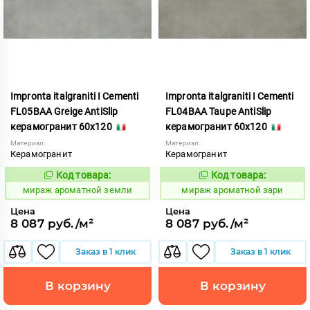
Impronta italgraniti I Cementi
Impronta italgraniti I Cementi
FL05BAA Greige AntiSlip
FL04BAA Taupe AntiSlip
керамогранит 60x120
керамогранит 60x120
Материал:
Материал:
Керамогранит
Керамогранит
Код товара:
Код товара:
984655
984653
Код:
Код:
мираж ароматной земли
мираж ароматной зари
Цена
Цена
8 087 руб./м²
8 087 руб./м²
Заказ в 1 клик
Заказ в 1 клик
В корзину
В корзину