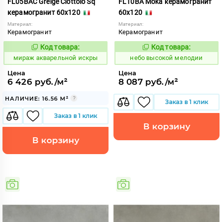
FL05BAC Greige Ciottolo Sq
FL10BA Moka керамогранит
керамогранит 60x120
60x120
Материал:
Материал:
Керамогранит
Керамогранит
Код товара:
Код товара:
984409
1111423
Код:
Код:
мираж акварельной искры
небо высокой мелодии
Цена
Цена
6 426 руб./м²
8 087 руб./м²
НАЛИЧИЕ: 16.56 М²
Заказ в 1 клик
Заказ в 1 клик
В корзину
В корзину