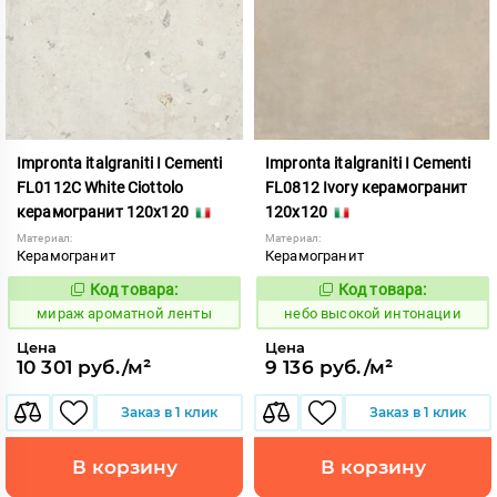
Impronta italgraniti I Cementi
Impronta italgraniti I Cementi
FL0112C White Ciottolo
FL0812 Ivory керамогранит
керамогранит 120x120
120x120
Материал:
Материал:
Керамогранит
Керамогранит
Код товара:
Код товара:
984668
1111408
Код:
Код:
мираж ароматной ленты
небо высокой интонации
Цена
Цена
10 301 руб./м²
9 136 руб./м²
Заказ в 1 клик
Заказ в 1 клик
В корзину
В корзину