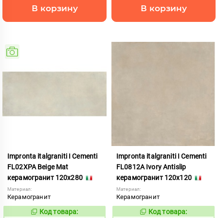
В корзину
В корзину
Impronta italgraniti I Cementi
Impronta italgraniti I Cementi
FL02XPA Beige Mat
FL0812A Ivory Antislip
керамогранит 120x280
керамогранит 120x120
Материал:
Материал:
Керамогранит
Керамогранит
Код товара:
Код товара:
984637
1111407
Код:
Код: