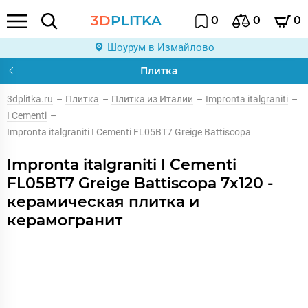
3D
PLITKA
0
0
0
Шоурум
в Измайлово
Плитка
3dplitka.ru
–
Плитка
–
Плитка из Италии
–
Impronta italgraniti
–
I Cementi
–
Impronta italgraniti I Cementi FL05BT7 Greige Battiscopa
Impronta italgraniti I Cementi
FL05BT7 Greige Battiscopa 7x120 -
керамическая плитка и
керамогранит