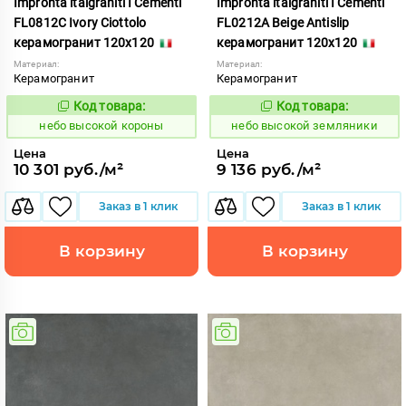
Impronta italgraniti I Cementi
Impronta italgraniti I Cementi
FL0812C Ivory Ciottolo
FL0212A Beige Antislip
керамогранит 120x120
керамогранит 120x120
Материал:
Материал:
Керамогранит
Керамогранит
Код товара:
Код товара:
1111413
1111406
Код:
Код:
небо высокой короны
небо высокой земляники
Цена
Цена
10 301 руб./м²
9 136 руб./м²
Заказ в 1 клик
Заказ в 1 клик
В корзину
В корзину