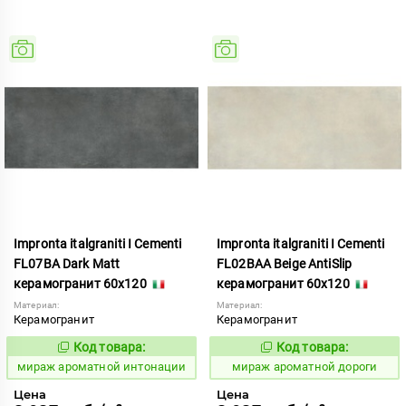
Impronta italgraniti I Cementi
Impronta italgraniti I Cementi
FL07BA Dark Matt
FL02BAA Beige AntiSlip
керамогранит 60x120
керамогранит 60x120
Материал:
Материал:
Керамогранит
Керамогранит
Код товара:
Код товара:
984658
984647
Код:
Код:
мираж ароматной интонации
мираж ароматной дороги
Цена
Цена