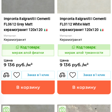
Impronta italgraniti I Cementi
Impronta italgraniti I Cementi
FL0612 Grey Matt
FL0112 White Matt
керамогранит 120x120
керамогранит 120x120
Материал:
Материал:
Керамогранит
Керамогранит
Код товара:
Код товара:
984614
984609
Код:
Код:
мираж алой фиалки
мираж алой туманности
Цена
Цена
9 136 руб./м²
9 136 руб./м²
Заказ в 1 клик
Заказ в 1 клик
В корзину
В корзину