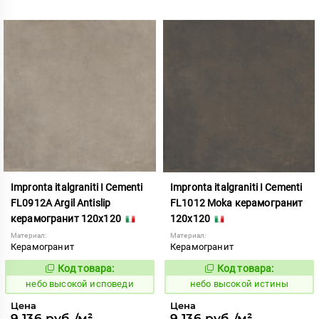
Impronta italgraniti I Cementi
Impronta italgraniti I Cementi
FL0912A Argil Antislip
FL1012 Moka керамогранит
керамогранит 120x120
120x120
Материал:
Материал:
Керамогранит
Керамогранит
Код товара:
Код товара:
1111410
1111411
Код:
Код:
небо высокой исповеди
небо высокой истины
Цена
Цена
9 136 руб./м²
9 136 руб./м²