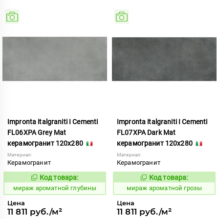
Impronta italgraniti I Cementi
Impronta italgraniti I Cementi
FL06XPA Grey Mat
FL07XPA Dark Mat
керамогранит 120x280
керамогранит 120x280
Материал:
Материал:
Керамогранит
Керамогранит
Код товара:
Код товара:
984642
984644
Код:
Код:
мираж ароматной глубины
мираж ароматной грозы
Цена
Цена
11 811 руб./м²
11 811 руб./м²