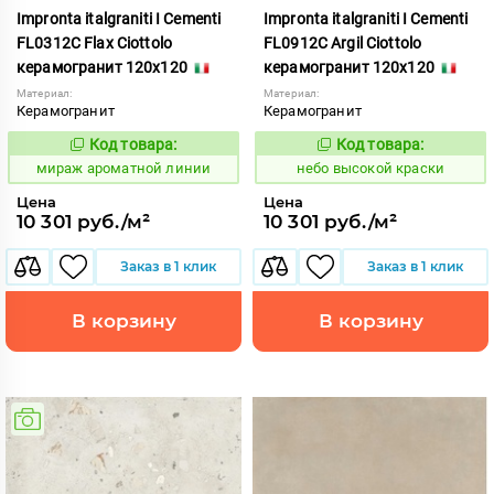
Impronta italgraniti I Cementi
Impronta italgraniti I Cementi
FL0312C Flax Ciottolo
FL0912C Argil Ciottolo
керамогранит 120x120
керамогранит 120x120
Материал:
Материал:
Керамогранит
Керамогранит
Код товара:
Код товара:
984669
1111414
Код:
Код:
мираж ароматной линии
небо высокой краски
Цена
Цена
10 301 руб./м²
10 301 руб./м²
Заказ в 1 клик
Заказ в 1 клик
В корзину
В корзину