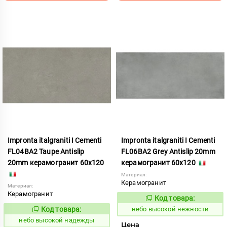
Impronta italgraniti I Cementi
Impronta italgraniti I Cementi
FL04BA2 Taupe Antislip
FL06BA2 Grey Antislip 20mm
20mm керамогранит 60x120
керамогранит 60x120
Материал:
Керамогранит
Материал:
Керамогранит
Код товара:
1111433
Код:
Код товара:
небо высокой нежности
1111432
Код:
небо высокой надежды
Цена