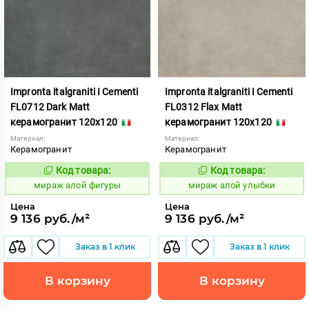
Impronta italgraniti I Cementi
Impronta italgraniti I Cementi
FL0712 Dark Matt
FL0312 Flax Matt
керамогранит 120x120
керамогранит 120x120
Материал:
Материал:
Керамогранит
Керамогранит
Код товара:
Код товара:
984615
984611
Код:
Код:
мираж алой фигуры
мираж алой улыбки
Цена
Цена
9 136 руб./м²
9 136 руб./м²
Заказ в 1 клик
Заказ в 1 клик
В корзину
В корзину