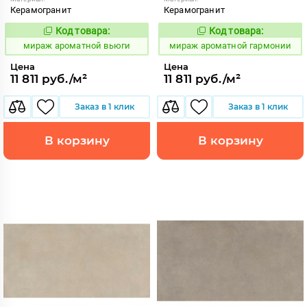
Керамогранит
Керамогранит
Код товара:
Код товара:
984639
984641
Код:
Код:
мираж ароматной вьюги
мираж ароматной гармонии
Цена
Цена
11 811 руб./м²
11 811 руб./м²
Заказ в 1 клик
Заказ в 1 клик
В корзину
В корзину