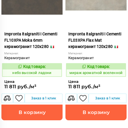
Impronta italgraniti I Cementi
Impronta italgraniti I Cementi
FL10XPA Moka 6mm
FL03XPA Flax Mat
керамогранит 120x280
керамогранит 120x280
Материал:
Материал:
Керамогранит
Керамогранит
Код товара:
Код товара:
1111417
984638
Код:
Код:
небо высокой ладони
мираж ароматной вселенной
Цена
Цена
11 811 руб./м²
11 811 руб./м²
Заказ в 1 клик
Заказ в 1 клик
В корзину
В корзину