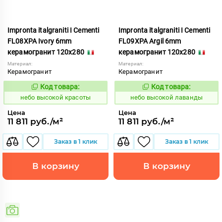
Impronta italgraniti I Cementi
Impronta italgraniti I Cementi
FL08XPA Ivory 6mm
FL09XPA Argil 6mm
керамогранит 120x280
керамогранит 120x280
Материал:
Материал:
Керамогранит
Керамогранит
Код товара:
Код товара:
1111415
1111416
Код:
Код:
небо высокой красоты
небо высокой лаванды
Цена
Цена
11 811 руб./м²
11 811 руб./м²
Заказ в 1 клик
Заказ в 1 клик
В корзину
В корзину