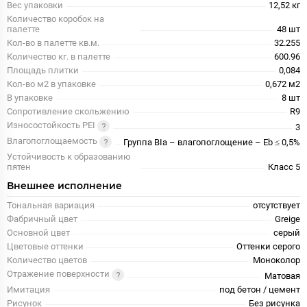
Вес упаковки
12,52 кг
Количество коробок на
палетте
48 шт
Кол-во в палетте кв.м.
32.255
Количество кг. в палетте
600.96
Площадь плитки
0,084
Кол-во м2 в упаковке
0,672 м2
В упаковке
8 шт
Сопротивление скольжению
R9
Износостойкость PEI
3
Влагопоглощаемость
Группа BIa – влагопоглощение – Eb ≤ 0,5%
Устойчивость к образованию
пятен
Класс 5
Внешнее исполнение
Тональная вариация
отсутствует
Фабричный цвет
Greige
Основной цвет
серый
Цветовые оттенки
Оттенки серого
Количество цветов
Моноколор
Отражение поверхности
Матовая
Имитация
под бетон / цемент
Рисунок
Без рисунка