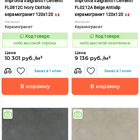
Impronta italgraniti I Cementi
Impronta italgraniti I Cementi
FL0812C Ivory Ciottolo
FL0212A Beige Antislip
керамогранит 120x120
керамогранит 120x120
Материал:
Материал:
Керамогранит
Керамогранит
Код товара:
Код товара:
1111413
1111406
Код:
Код:
небо высокой короны
небо высокой земляники
Цена
Цена
10 301 руб./м²
9 136 руб./м²
Заказ в 1 клик
Заказ в 1 клик
В корзину
В корзину