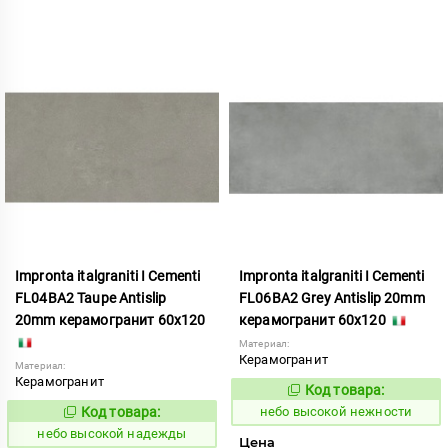
Impronta italgraniti I Cementi
Impronta italgraniti I Cementi
FL04BA2 Taupe Antislip
FL06BA2 Grey Antislip 20mm
20mm керамогранит 60x120
керамогранит 60x120
Материал:
Керамогранит
Материал:
Керамогранит
Код товара:
1111433
Код:
Код товара:
небо высокой нежности
1111432
Код:
небо высокой надежды
Цена