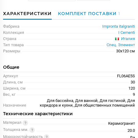
ХАРАКТЕРИСТИКИ
КОМПЛЕКТ ПОСТАВКИ
1
Фабрика
Impronta italgraniti
Коллекция
I Cementi
Италия
Страна
Тип товара
Спец. Элемент
Размеры
30x120 см
Общие
Артикул
FL06AE5S
Длина, см
30
Ширина, см
120
Вес, кг
9
Для бассейна, Для ванной, Для гостиной, Для
Назначение
коридора и кухни, Для общественных помещений
Технические характеристики
Материал
Керамогранит
Толщина мм.
20.0
Морозоустойчивость
Да