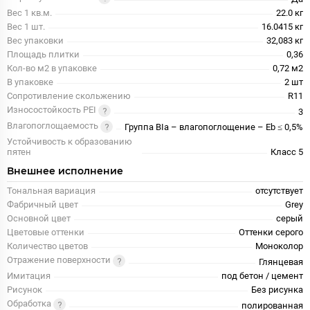
Вес 1 кв.м.
22.0 кг
Вес 1 шт.
16.0415 кг
Вес упаковки
32,083 кг
Площадь плитки
0,36
Кол-во м2 в упаковке
0,72 м2
В упаковке
2 шт
Сопротивление скольжению
R11
Износостойкость PEI
3
Влагопоглощаемость
Группа BIa – влагопоглощение – Eb ≤ 0,5%
Устойчивость к образованию
пятен
Класс 5
Внешнее исполнение
Тональная вариация
отсутствует
Фабричный цвет
Grey
Основной цвет
серый
Цветовые оттенки
Оттенки серого
Количество цветов
Моноколор
Отражение поверхности
Глянцевая
Имитация
под бетон / цемент
Рисунок
Без рисунка
Обработка
полированная