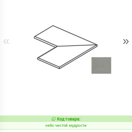
«
»
Код товара:
1123930
Код:
небо чистой мудрости