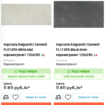
Impronta italgraniti I Cementi
Impronta italgraniti I Cementi
FL01XPA White Mat
FL11XPA Black 6mm
керамогранит 120x280
керамогранит 120x280
Материал:
Материал:
Керамогранит
Керамогранит
Код товара:
Код товара:
984636
1111419
Код:
Код:
мираж ароматной сливы
небо высокой линии
Цена
Цена
11 811 руб./м²
11 811 руб./м²
Заказ в 1 клик
Заказ в 1 клик