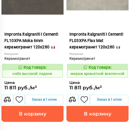
Impronta italgraniti I Cementi
Impronta italgraniti I Cementi
FL10XPA Moka 6mm
FL03XPA Flax Mat
керамогранит 120x280
керамогранит 120x280
Материал:
Материал:
Керамогранит
Керамогранит
Код товара:
Код товара:
1111417
984638
Код:
Код:
небо высокой ладони
мираж ароматной вселенной
Цена
Цена
11 811 руб./м²
11 811 руб./м²
Заказ в 1 клик
Заказ в 1 клик
В корзину
В корзину