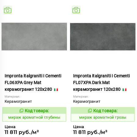
Impronta italgraniti I Cementi
Impronta italgraniti I Cementi
FL06XPA Grey Mat
FL07XPA Dark Mat
керамогранит 120x280
керамогранит 120x280
Материал:
Материал:
Керамогранит
Керамогранит
Код товара:
Код товара:
984642
984644
Код:
Код:
мираж ароматной глубины
мираж ароматной грозы
Цена
Цена
11 811 руб./м²
11 811 руб./м²