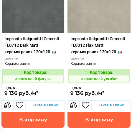
Impronta italgraniti I Cementi
Impronta italgraniti I Cementi
FL0712 Dark Matt
FL0312 Flax Matt
керамогранит 120x120
керамогранит 120x120
Материал:
Материал:
Керамогранит
Керамогранит
Код товара:
Код товара:
984615
984611
Код:
Код:
мираж алой фигуры
мираж алой улыбки
Цена
Цена
9 136 руб./м²
9 136 руб./м²
Заказ в 1 клик
Заказ в 1 клик
В корзину
В корзину