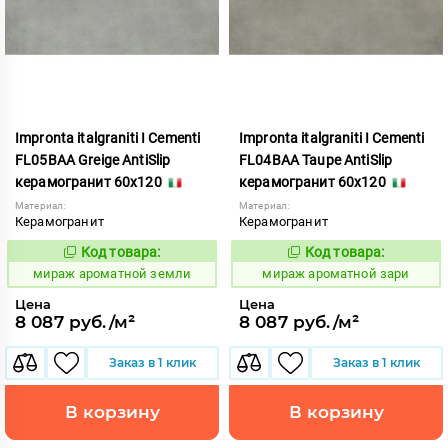
Impronta italgraniti I Cementi
Impronta italgraniti I Cementi
FL05BAA Greige AntiSlip
FL04BAA Taupe AntiSlip
керамогранит 60x120
керамогранит 60x120
Материал:
Материал:
Керамогранит
Керамогранит
Код товара:
Код товара:
984655
984653
Код:
Код:
мираж ароматной земли
мираж ароматной зари
Цена
Цена
8 087 руб./м²
8 087 руб./м²
Заказ в 1 клик
Заказ в 1 клик
В корзину
В корзину