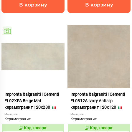
В корзину
В корзину
Impronta italgraniti I Cementi
Impronta italgraniti I Cementi
FL02XPA Beige Mat
FL0812A Ivory Antislip
керамогранит 120x280
керамогранит 120x120
Материал:
Материал:
Керамогранит
Керамогранит
Код товара:
Код товара:
984637
1111407
Код:
Код: