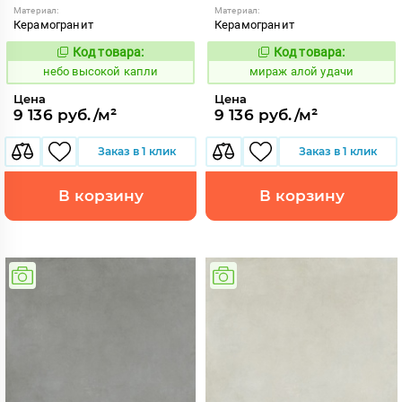
Материал:
Материал:
Керамогранит
Керамогранит
Код товара:
Код товара:
1111412
984610
Код:
Код:
небо высокой капли
мираж алой удачи
Цена
Цена
9 136 руб./м²
9 136 руб./м²
Заказ в 1 клик
Заказ в 1 клик
В корзину
В корзину