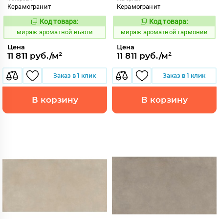
Керамогранит
Керамогранит
Код товара:
Код товара:
984639
984641
Код:
Код:
мираж ароматной вьюги
мираж ароматной гармонии
Цена
Цена
11 811 руб./м²
11 811 руб./м²
Заказ в 1 клик
Заказ в 1 клик
В корзину
В корзину