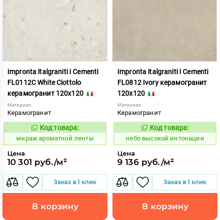
Impronta italgraniti I Cementi
Impronta italgraniti I Cementi
FL0112C White Ciottolo
FL0812 Ivory керамогранит
керамогранит 120x120
120x120
Материал:
Материал:
Керамогранит
Керамогранит
Код товара:
Код товара:
984668
1111408
Код:
Код:
мираж ароматной ленты
небо высокой интонации
Цена
Цена
10 301 руб./м²
9 136 руб./м²
Заказ в 1 клик
Заказ в 1 клик
В корзину
В корзину