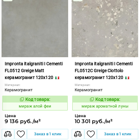
Impronta italgraniti I Cementi
Impronta italgraniti I Cementi
FL0512 Greige Matt
FL0512C Greige Ciottolo
керамогранит 120x120
керамогранит 120x120
Материал:
Материал:
Керамогранит
Керамогранит
Код товара:
Код товара:
984613
984670
Код:
Код:
мираж алой феи
мираж ароматной луны
Цена
Цена
9 136 руб./м²
10 301 руб./м²
Заказ в 1 клик
Заказ в 1 клик