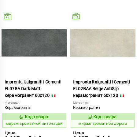
Impronta italgraniti I Cementi
Impronta italgraniti I Cementi
FL07BA Dark Matt
FL02BAA Beige AntiSlip
керамогранит 60x120
керамогранит 60x120
Материал:
Материал:
Керамогранит
Керамогранит
Код товара:
Код товара:
984658
984647
Код:
Код:
мираж ароматной интонации
мираж ароматной дороги
Цена
Цена