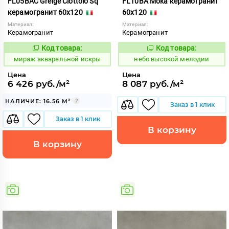
FL05BAC Greige Ciottolo Sq
FL10BA Moka керамогранит
керамогранит 60x120
60x120
Материал:
Материал:
Керамогранит
Керамогранит
Код товара:
Код товара:
984409
1111423
Код:
Код:
мираж акварельной искры
небо высокой мелодии
Цена
Цена
6 426 руб./м²
8 087 руб./м²
НАЛИЧИЕ: 16.56 М²
Заказ в 1 клик
Заказ в 1 клик
В корзину
В корзину