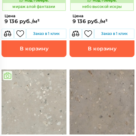
984612
1111409
Код:
Код:
мираж алой фантазии
небо высокой искры
Цена
Цена
9 136 руб./м²
9 136 руб./м²
Заказ в 1 клик
Заказ в 1 клик
В корзину
В корзину