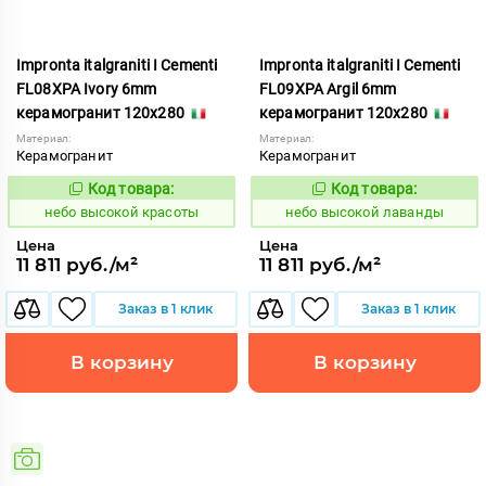
Impronta italgraniti I Cementi
Impronta italgraniti I Cementi
FL08XPA Ivory 6mm
FL09XPA Argil 6mm
керамогранит 120x280
керамогранит 120x280
Материал:
Материал:
Керамогранит
Керамогранит
Код товара:
Код товара:
1111415
1111416
Код:
Код:
небо высокой красоты
небо высокой лаванды
Цена
Цена
11 811 руб./м²
11 811 руб./м²
Заказ в 1 клик
Заказ в 1 клик
В корзину
В корзину