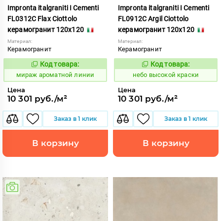
Impronta italgraniti I Cementi
Impronta italgraniti I Cementi
FL0312C Flax Ciottolo
FL0912C Argil Ciottolo
керамогранит 120x120
керамогранит 120x120
Материал:
Материал:
Керамогранит
Керамогранит
Код товара:
Код товара:
984669
1111414
Код:
Код:
мираж ароматной линии
небо высокой краски
Цена
Цена
10 301 руб./м²
10 301 руб./м²
Заказ в 1 клик
Заказ в 1 клик
В корзину
В корзину