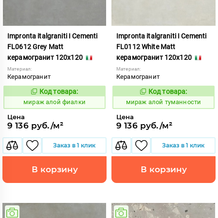
Impronta italgraniti I Cementi
Impronta italgraniti I Cementi
FL0612 Grey Matt
FL0112 White Matt
керамогранит 120x120
керамогранит 120x120
Материал:
Материал:
Керамогранит
Керамогранит
Код товара:
Код товара:
984614
984609
Код:
Код:
мираж алой фиалки
мираж алой туманности
Цена
Цена
9 136 руб./м²
9 136 руб./м²
Заказ в 1 клик
Заказ в 1 клик
В корзину
В корзину