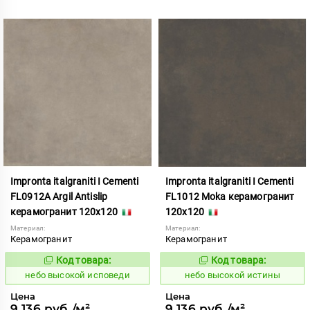
Impronta italgraniti I Cementi
Impronta italgraniti I Cementi
FL0912A Argil Antislip
FL1012 Moka керамогранит
керамогранит 120x120
120x120
Материал:
Материал:
Керамогранит
Керамогранит
Код товара:
Код товара:
1111410
1111411
Код:
Код:
небо высокой исповеди
небо высокой истины
Цена
Цена
9 136 руб./м²
9 136 руб./м²