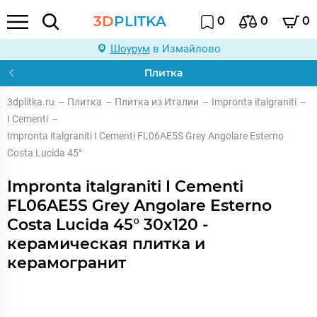
3D
PLITKA
0
0
0
Шоурум
в Измайлово
Плитка
3dplitka.ru
–
Плитка
–
Плитка из Италии
–
Impronta italgraniti
–
I Cementi
–
Impronta italgraniti I Cementi FL06AE5S Grey Angolare Esterno
Costa Lucida 45°
Impronta italgraniti I Cementi
FL06AE5S Grey Angolare Esterno
Costa Lucida 45° 30x120 -
керамическая плитка и
керамогранит