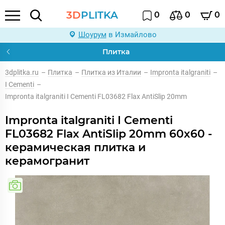
3D
PLITKA
0
0
0
Шоурум
в Измайлово
Плитка
3dplitka.ru
–
Плитка
–
Плитка из Италии
–
Impronta italgraniti
–
I Cementi
–
Impronta italgraniti I Cementi FL03682 Flax AntiSlip 20mm
Impronta italgraniti I Cementi
FL03682 Flax AntiSlip 20mm 60x60 -
керамическая плитка и
керамогранит