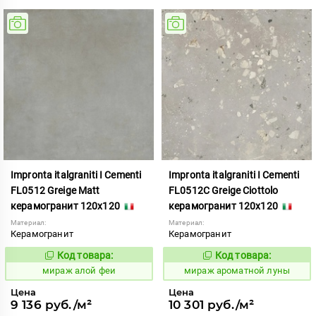
Impronta italgraniti I Cementi
Impronta italgraniti I Cementi
FL0512 Greige Matt
FL0512C Greige Ciottolo
керамогранит 120x120
керамогранит 120x120
Материал:
Материал:
Керамогранит
Керамогранит
Код товара:
Код товара:
984613
984670
Код:
Код:
мираж алой феи
мираж ароматной луны
Цена
Цена
9 136 руб./м²
10 301 руб./м²