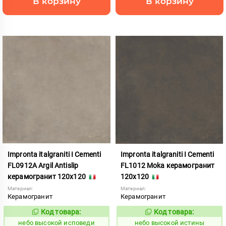
В корзину
В корзину
Impronta italgraniti I Cementi
Impronta italgraniti I Cementi
FL0912A Argil Antislip
FL1012 Moka керамогранит
керамогранит 120x120
120x120
Материал:
Материал:
Керамогранит
Керамогранит
Код товара:
Код товара:
1111410
1111411
Код:
Код:
небо высокой исповеди
небо высокой истины