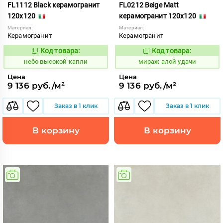
FL1112 Black керамогранит
FL0212 Beige Matt
120x120
керамогранит 120x120
Материал:
Материал:
Керамогранит
Керамогранит
Код товара:
Код товара:
1111412
984610
Код:
Код:
небо высокой капли
мираж алой удачи
Цена
Цена
9 136 руб./м²
9 136 руб./м²
Заказ в 1 клик
Заказ в 1 клик
В корзину
В корзину