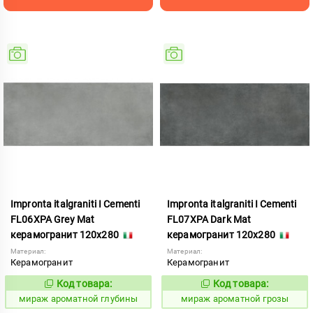
Impronta italgraniti I Cementi
Impronta italgraniti I Cementi
FL06XPA Grey Mat
FL07XPA Dark Mat
керамогранит 120x280
керамогранит 120x280
Материал:
Материал:
Керамогранит
Керамогранит
Код товара:
Код товара:
984642
984644
Код:
Код:
мираж ароматной глубины
мираж ароматной грозы