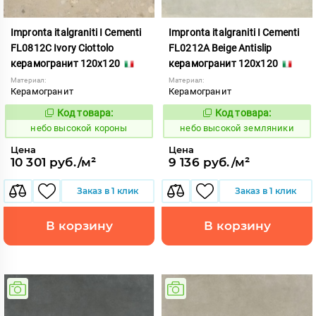
Impronta italgraniti I Cementi
Impronta italgraniti I Cementi
FL0812C Ivory Ciottolo
FL0212A Beige Antislip
керамогранит 120x120
керамогранит 120x120
Материал:
Материал:
Керамогранит
Керамогранит
Код товара:
Код товара:
1111413
1111406
Код:
Код:
небо высокой короны
небо высокой земляники
Цена
Цена
10 301 руб./м²
9 136 руб./м²
Заказ в 1 клик
Заказ в 1 клик
В корзину
В корзину