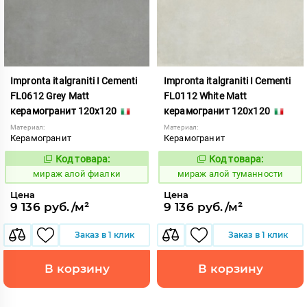
Impronta italgraniti I Cementi
Impronta italgraniti I Cementi
FL0612 Grey Matt
FL0112 White Matt
керамогранит 120x120
керамогранит 120x120
Материал:
Материал:
Керамогранит
Керамогранит
Код товара:
Код товара:
984614
984609
Код:
Код:
мираж алой фиалки
мираж алой туманности
Цена
Цена
9 136 руб./м²
9 136 руб./м²
Заказ в 1 клик
Заказ в 1 клик
В корзину
В корзину