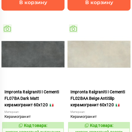
В корзину
В корзину
Impronta italgraniti I Cementi
Impronta italgraniti I Cementi
FL07BA Dark Matt
FL02BAA Beige AntiSlip
керамогранит 60x120
керамогранит 60x120
Материал:
Материал:
Керамогранит
Керамогранит
Код товара:
Код товара:
984658
984647
Код:
Код:
мираж ароматной интонации
мираж ароматной дороги