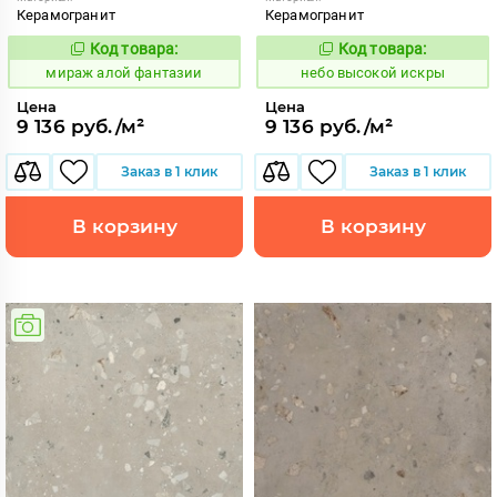
Керамогранит
Керамогранит
Код товара:
Код товара:
984612
1111409
Код:
Код:
мираж алой фантазии
небо высокой искры
Цена
Цена
9 136 руб./м²
9 136 руб./м²
Заказ в 1 клик
Заказ в 1 клик
В корзину
В корзину