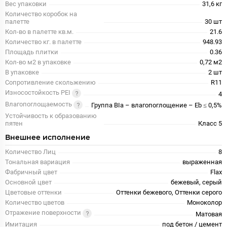
Вес упаковки
31,6 кг
Количество коробок на
палетте
30 шт
Кол-во в палетте кв.м.
21.6
Количество кг. в палетте
948.93
Площадь плитки
0.36
Кол-во м2 в упаковке
0,72 м2
В упаковке
2 шт
Сопротивление скольжению
R11
Износостойкость PEI
4
Влагопоглощаемость
Группа BIa – влагопоглощение – Eb ≤ 0,5%
Устойчивость к образованию
пятен
Класс 5
Внешнее исполнение
Количество Лиц
8
Тональная вариация
выраженная
Фабричный цвет
Flax
Основной цвет
бежевый, серый
Цветовые оттенки
Оттенки бежевого, Оттенки серого
Количество цветов
Моноколор
Отражение поверхности
Матовая
Имитация
под бетон / цемент