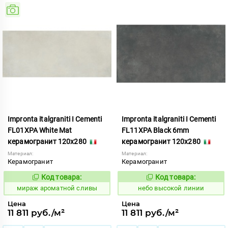
Impronta italgraniti I Cementi
Impronta italgraniti I Cementi
FL01XPA White Mat
FL11XPA Black 6mm
керамогранит 120x280
керамогранит 120x280
Материал:
Материал:
Керамогранит
Керамогранит
Код товара:
Код товара:
984636
1111419
Код:
Код:
мираж ароматной сливы
небо высокой линии
Цена
Цена
11 811 руб./м²
11 811 руб./м²