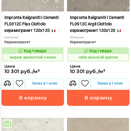
Impronta italgraniti I Cementi
Impronta italgraniti I Cementi
FL0312C Flax Ciottolo
FL0912C Argil Ciottolo
керамогранит 120x120
керамогранит 120x120
Материал:
Материал:
Керамогранит
Керамогранит
Код товара:
Код товара:
984669
1111414
Код:
Код:
мираж ароматной линии
небо высокой краски
Цена
Цена
10 301 руб./м²
10 301 руб./м²
Заказ в 1 клик
Заказ в 1 клик
В корзину
В корзину