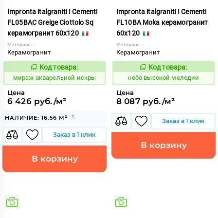
Impronta italgraniti I Cementi
Impronta italgraniti I Cementi
FL05BAC Greige Ciottolo Sq
FL10BA Moka керамогранит
керамогранит 60x120
60x120
Материал:
Материал:
Керамогранит
Керамогранит
Код товара:
Код товара:
984409
1111423
Код:
Код:
мираж акварельной искры
небо высокой мелодии
Цена
Цена
6 426 руб./м²
8 087 руб./м²
НАЛИЧИЕ: 16.56 М²
Заказ в 1 клик
Заказ в 1 клик
В корзину
В корзину