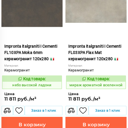
Impronta italgraniti I Cementi
Impronta italgraniti I Cementi
FL10XPA Moka 6mm
FL03XPA Flax Mat
керамогранит 120x280
керамогранит 120x280
Материал:
Материал:
Керамогранит
Керамогранит
Код товара:
Код товара:
1111417
984638
Код:
Код:
небо высокой ладони
мираж ароматной вселенной
Цена
Цена
11 811 руб./м²
11 811 руб./м²
Заказ в 1 клик
Заказ в 1 клик
В корзину
В корзину