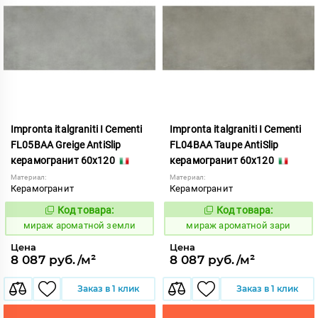
Impronta italgraniti I Cementi
Impronta italgraniti I Cementi
FL05BAA Greige AntiSlip
FL04BAA Taupe AntiSlip
керамогранит 60x120
керамогранит 60x120
Материал:
Материал:
Керамогранит
Керамогранит
Код товара:
Код товара:
984655
984653
Код:
Код:
мираж ароматной земли
мираж ароматной зари
Цена
Цена
8 087 руб./м²
8 087 руб./м²
Заказ в 1 клик
Заказ в 1 клик