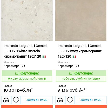
Impronta italgraniti I Cementi
Impronta italgraniti I Cementi
FL0112C White Ciottolo
FL0812 Ivory керамогранит
керамогранит 120x120
120x120
Материал:
Материал:
Керамогранит
Керамогранит
Код товара:
Код товара:
984668
1111408
Код:
Код:
мираж ароматной ленты
небо высокой интонации
Цена
Цена
10 301 руб./м²
9 136 руб./м²
Заказ в 1 клик
Заказ в 1 клик