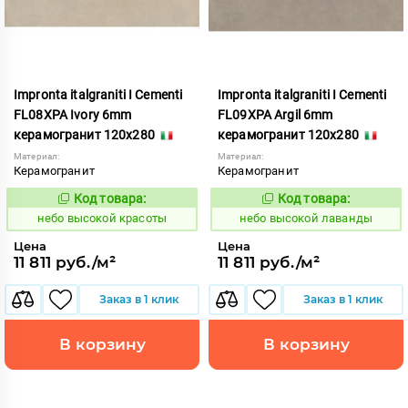
Impronta italgraniti I Cementi
Impronta italgraniti I Cementi
FL08XPA Ivory 6mm
FL09XPA Argil 6mm
керамогранит 120x280
керамогранит 120x280
Материал:
Материал:
Керамогранит
Керамогранит
Код товара:
Код товара:
1111415
1111416
Код:
Код:
небо высокой красоты
небо высокой лаванды
Цена
Цена
11 811 руб./м²
11 811 руб./м²
Заказ в 1 клик
Заказ в 1 клик
В корзину
В корзину