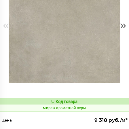
«
»
Код товара:
984633
Код:
мираж ароматной веры
9 318 руб./м²
Цена