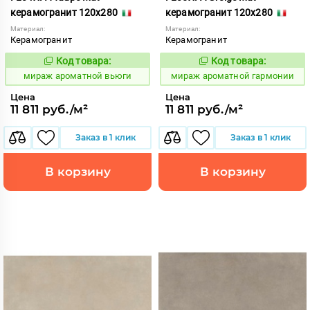
керамогранит 120x280
керамогранит 120x280
Материал:
Материал:
Керамогранит
Керамогранит
Код товара:
Код товара:
984639
984641
Код:
Код:
мираж ароматной вьюги
мираж ароматной гармонии
Цена
Цена
11 811 руб./м²
11 811 руб./м²
Заказ в 1 клик
Заказ в 1 клик
В корзину
В корзину