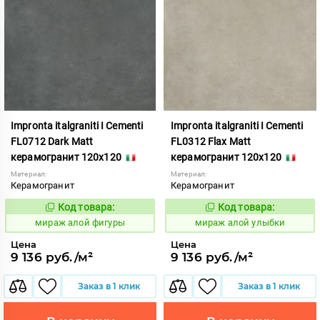
Impronta italgraniti I Cementi
Impronta italgraniti I Cementi
FL0712 Dark Matt
FL0312 Flax Matt
керамогранит 120x120
керамогранит 120x120
Материал:
Материал:
Керамогранит
Керамогранит
Код товара:
Код товара:
984615
984611
Код:
Код:
мираж алой фигуры
мираж алой улыбки
Цена
Цена
9 136 руб./м²
9 136 руб./м²
Заказ в 1 клик
Заказ в 1 клик