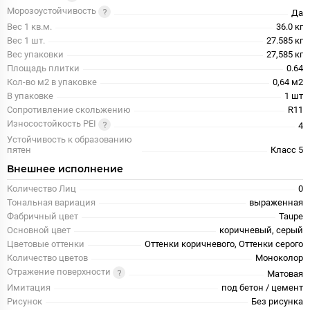
Морозоустойчивость
Да
Вес 1 кв.м.
36.0 кг
Вес 1 шт.
27.585 кг
Вес упаковки
27,585 кг
Площадь плитки
0.64
Кол-во м2 в упаковке
0,64 м2
В упаковке
1 шт
Сопротивление скольжению
R11
Износостойкость PEI
4
Устойчивость к образованию
пятен
Класс 5
Внешнее исполнение
Количество Лиц
0
Тональная вариация
выраженная
Фабричный цвет
Taupe
Основной цвет
коричневый, серый
Цветовые оттенки
Оттенки коричневого, Оттенки серого
Количество цветов
Моноколор
Отражение поверхности
Матовая
Имитация
под бетон / цемент
Рисунок
Без рисунка