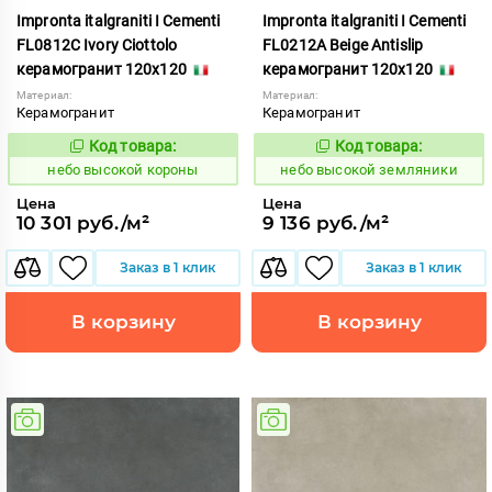
Impronta italgraniti I Cementi
Impronta italgraniti I Cementi
FL0812C Ivory Ciottolo
FL0212A Beige Antislip
керамогранит 120x120
керамогранит 120x120
Материал:
Материал:
Керамогранит
Керамогранит
Код товара:
Код товара:
1111413
1111406
Код:
Код:
небо высокой короны
небо высокой земляники
Цена
Цена
10 301 руб./м²
9 136 руб./м²
Заказ в 1 клик
Заказ в 1 клик
В корзину
В корзину