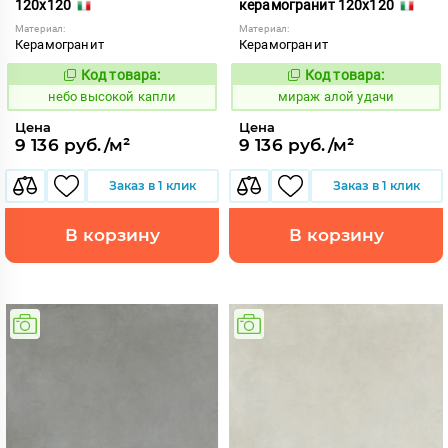
120x120
керамогранит 120x120
Материал:
Материал:
Керамогранит
Керамогранит
Код товара:
Код товара:
1111412
984610
Код:
Код:
небо высокой капли
мираж алой удачи
Цена
Цена
9 136 руб./м²
9 136 руб./м²
Заказ в 1 клик
Заказ в 1 клик
В корзину
В корзину