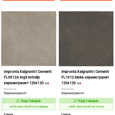
Impronta italgraniti I Cementi
Impronta italgraniti I Cementi
FL0912A Argil Antislip
FL1012 Moka керамогранит
керамогранит 120x120
120x120
Материал:
Материал:
Керамогранит
Керамогранит
Код товара:
Код товара:
1111410
1111411
Код:
Код:
небо высокой исповеди
небо высокой истины
Цена
Цена