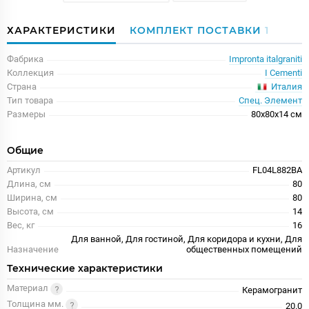
ХАРАКТЕРИСТИКИ
КОМПЛЕКТ ПОСТАВКИ
1
Фабрика
Impronta italgraniti
Коллекция
I Cementi
Италия
Страна
Тип товара
Спец. Элемент
Размеры
80x80x14 см
Общие
Артикул
FL04L882BA
Длина, см
80
Ширина, см
80
Высота, см
14
Вес, кг
16
Для ванной, Для гостиной, Для коридора и кухни, Для
Назначение
общественных помещений
Технические характеристики
Материал
Керамогранит
Толщина мм.
20.0