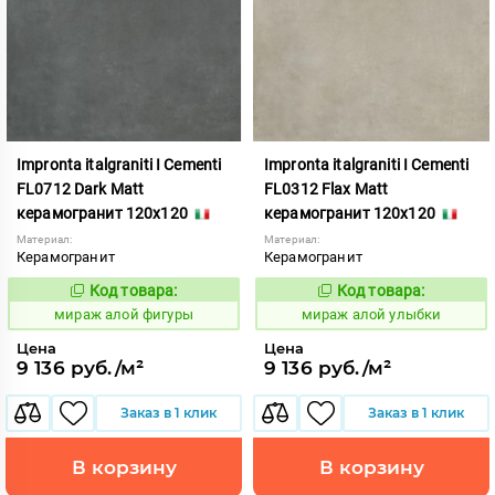
Impronta italgraniti I Cementi
Impronta italgraniti I Cementi
FL0712 Dark Matt
FL0312 Flax Matt
керамогранит 120x120
керамогранит 120x120
Материал:
Материал:
Керамогранит
Керамогранит
Код товара:
Код товара:
984615
984611
Код:
Код:
мираж алой фигуры
мираж алой улыбки
Цена
Цена
9 136 руб./м²
9 136 руб./м²
Заказ в 1 клик
Заказ в 1 клик
В корзину
В корзину