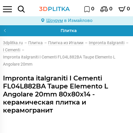
3D
PLITKA
0
0
0
Шоурум
в Измайлово
Плитка
3dplitka.ru
–
Плитка
–
Плитка из Италии
–
Impronta italgraniti
–
I Cementi
–
Impronta italgraniti I Cementi FL04L882BA Taupe Elemento L
Angolare 20mm
Impronta italgraniti I Cementi
FL04L882BA Taupe Elemento L
Angolare 20mm 80x80x14 -
керамическая плитка и
керамогранит