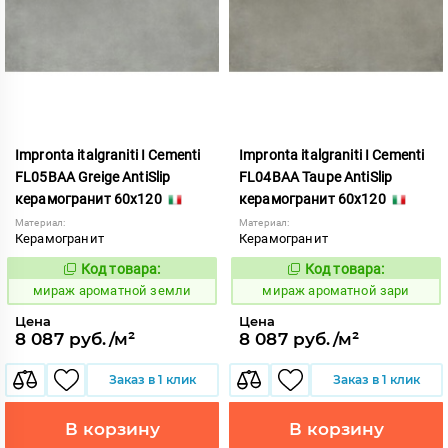
Impronta italgraniti I Cementi
Impronta italgraniti I Cementi
FL05BAA Greige AntiSlip
FL04BAA Taupe AntiSlip
керамогранит 60x120
керамогранит 60x120
Материал:
Материал:
Керамогранит
Керамогранит
Код товара:
Код товара:
984655
984653
Код:
Код:
мираж ароматной земли
мираж ароматной зари
Цена
Цена
8 087 руб./м²
8 087 руб./м²
Заказ в 1 клик
Заказ в 1 клик
В корзину
В корзину