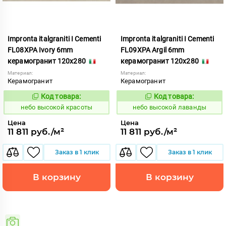
Impronta italgraniti I Cementi
Impronta italgraniti I Cementi
FL08XPA Ivory 6mm
FL09XPA Argil 6mm
керамогранит 120x280
керамогранит 120x280
Материал:
Материал:
Керамогранит
Керамогранит
Код товара:
Код товара:
1111415
1111416
Код:
Код:
небо высокой красоты
небо высокой лаванды
Цена
Цена
11 811 руб./м²
11 811 руб./м²
Заказ в 1 клик
Заказ в 1 клик
В корзину
В корзину