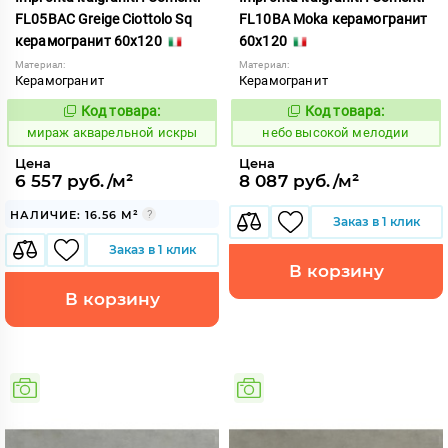
FL05BAC Greige Ciottolo Sq
FL10BA Moka керамогранит
керамогранит 60x120
60x120
Материал:
Материал:
Керамогранит
Керамогранит
Код товара:
Код товара:
984409
1111423
Код:
Код:
мираж акварельной искры
небо высокой мелодии
Цена
Цена
6 557 руб./м²
8 087 руб./м²
НАЛИЧИЕ: 16.56 М²
Заказ в 1 клик
Заказ в 1 клик
В корзину
В корзину