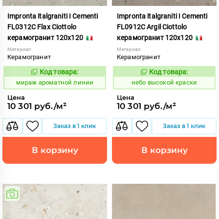
Impronta italgraniti I Cementi
Impronta italgraniti I Cementi
FL0312C Flax Ciottolo
FL0912C Argil Ciottolo
керамогранит 120x120
керамогранит 120x120
Материал:
Материал:
Керамогранит
Керамогранит
Код товара:
Код товара:
984669
1111414
Код:
Код:
мираж ароматной линии
небо высокой краски
Цена
Цена
10 301 руб./м²
10 301 руб./м²
Заказ в 1 клик
Заказ в 1 клик
В корзину
В корзину