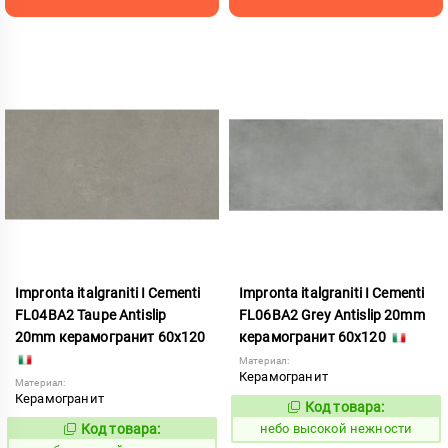
Impronta italgraniti I Cementi
Impronta italgraniti I Cementi
FL04BA2 Taupe Antislip
FL06BA2 Grey Antislip 20mm
20mm керамогранит 60x120
керамогранит 60x120
Материал:
Керамогранит
Материал:
Керамогранит
Код товара:
1111433
Код:
Код товара:
небо высокой нежности
1111432
Код: