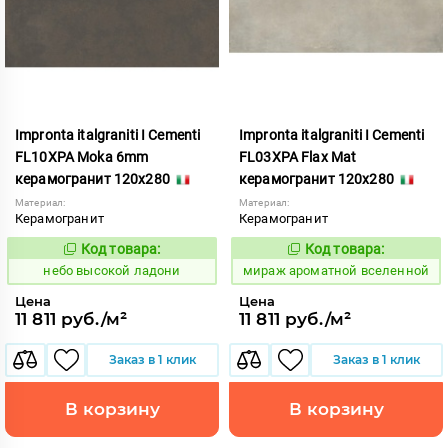
Impronta italgraniti I Cementi
Impronta italgraniti I Cementi
FL10XPA Moka 6mm
FL03XPA Flax Mat
керамогранит 120x280
керамогранит 120x280
Материал:
Материал:
Керамогранит
Керамогранит
Код товара:
Код товара:
1111417
984638
Код:
Код:
небо высокой ладони
мираж ароматной вселенной
Цена
Цена
11 811 руб./м²
11 811 руб./м²
Заказ в 1 клик
Заказ в 1 клик
В корзину
В корзину