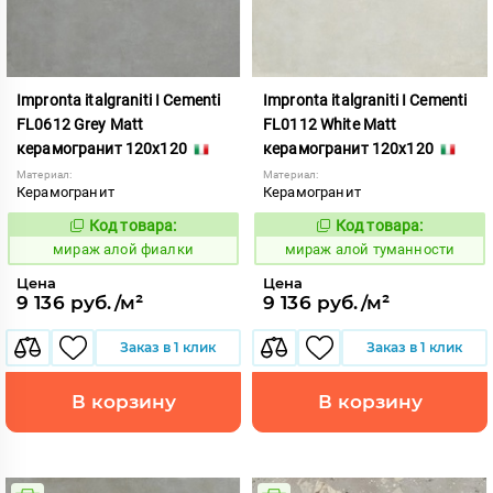
Impronta italgraniti I Cementi
Impronta italgraniti I Cementi
FL0612 Grey Matt
FL0112 White Matt
керамогранит 120x120
керамогранит 120x120
Материал:
Материал:
Керамогранит
Керамогранит
Код товара:
Код товара:
984614
984609
Код:
Код:
мираж алой фиалки
мираж алой туманности
Цена
Цена
9 136 руб./м²
9 136 руб./м²
Заказ в 1 клик
Заказ в 1 клик
В корзину
В корзину