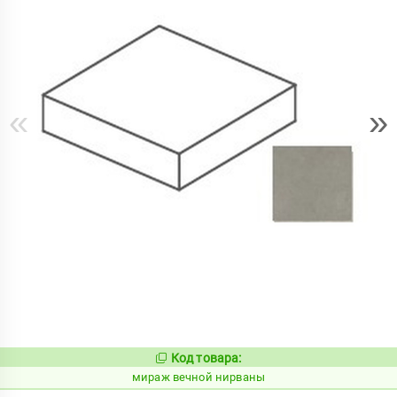
«
»
Код товара:
986059
Код:
мираж вечной нирваны