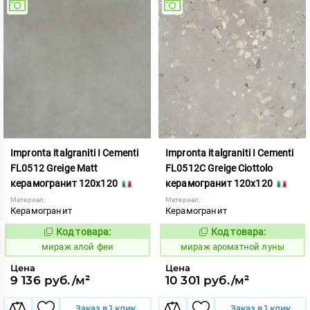
Impronta italgraniti I Cementi
Impronta italgraniti I Cementi
FL0512 Greige Matt
FL0512C Greige Ciottolo
керамогранит 120x120
керамогранит 120x120
Материал:
Материал:
Керамогранит
Керамогранит
Код товара:
Код товара:
984613
984670
Код:
Код:
мираж алой феи
мираж ароматной луны
Цена
Цена
9 136 руб./м²
10 301 руб./м²
Заказ в 1 клик
Заказ в 1 клик