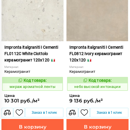
Impronta italgraniti I Cementi
Impronta italgraniti I Cementi
FL0112C White Ciottolo
FL0812 Ivory керамогранит
керамогранит 120x120
120x120
Материал:
Материал:
Керамогранит
Керамогранит
Код товара:
Код товара:
984668
1111408
Код:
Код:
мираж ароматной ленты
небо высокой интонации
Цена
Цена
10 301 руб./м²
9 136 руб./м²
Заказ в 1 клик
Заказ в 1 клик
В корзину
В корзину