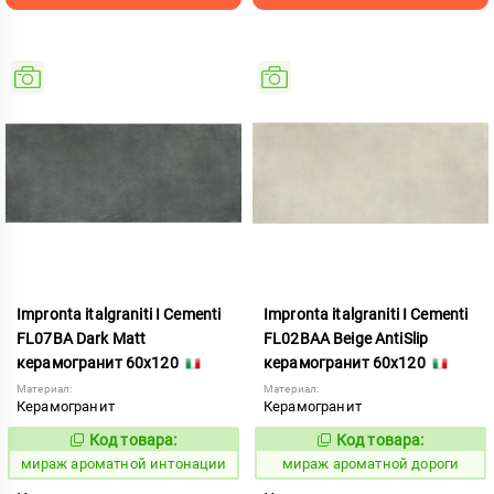
Impronta italgraniti I Cementi
Impronta italgraniti I Cementi
FL07BA Dark Matt
FL02BAA Beige AntiSlip
керамогранит 60x120
керамогранит 60x120
Материал:
Материал:
Керамогранит
Керамогранит
Код товара:
Код товара:
984658
984647
Код:
Код:
мираж ароматной интонации
мираж ароматной дороги