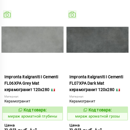
Impronta italgraniti I Cementi
Impronta italgraniti I Cementi
FL06XPA Grey Mat
FL07XPA Dark Mat
керамогранит 120x280
керамогранит 120x280
Материал:
Материал:
Керамогранит
Керамогранит
Код товара:
Код товара:
984642
984644
Код:
Код:
мираж ароматной глубины
мираж ароматной грозы
Цена
Цена