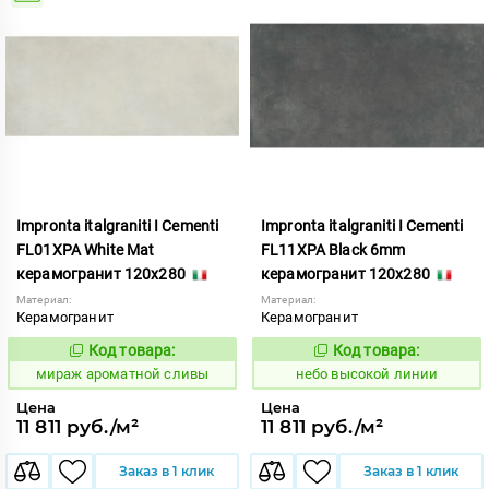
Impronta italgraniti I Cementi
Impronta italgraniti I Cementi
FL01XPA White Mat
FL11XPA Black 6mm
керамогранит 120x280
керамогранит 120x280
Материал:
Материал:
Керамогранит
Керамогранит
Код товара:
Код товара:
984636
1111419
Код:
Код:
мираж ароматной сливы
небо высокой линии
Цена
Цена
11 811 руб./м²
11 811 руб./м²
Заказ в 1 клик
Заказ в 1 клик